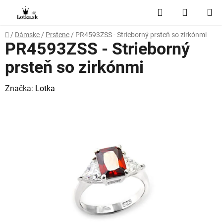
Prejsť
Hľadať
NÁKUP
na
obsah
KOŠÍK
Domov
/
Dámske
/
Prstene
/
PR4593ZSS - Strieborný prsteň so zirkónmi
PR4593ZSS - Strieborný
prsteň so zirkónmi
Značka:
Lotka