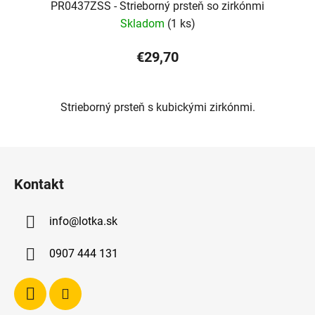
PR0437ZSS - Strieborný prsteň so zirkónmi
Skladom
(1 ks)
€29,70
Strieborný prsteň s kubickými zirkónmi.
Z
á
Kontakt
p
ä
info
@
lotka.sk
t
i
0907 444 131
e