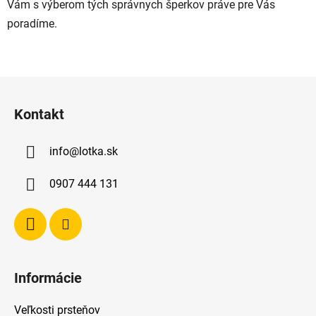
Vám s výberom tých správnych šperkov práve pre Vás
poradíme.
Z
á
Kontakt
p
ä
info
@
lotka.sk
t
i
0907 444 131
e
Informácie
Veľkosti prsteňov