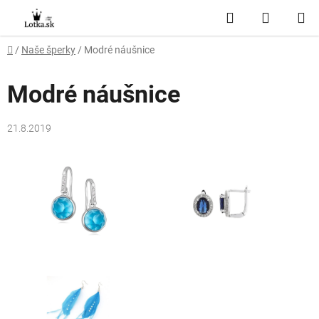
Prejsť
Hľadať
NÁKUP
na
obsah
KOŠÍK
Domov
/
Naše šperky
/
Modré náušnice
Modré náušnice
21.8.2019