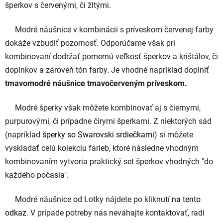
šperkov s červenými, či žltými.
Modré náušnice v kombinácii s príveskom červenej farby
dokáže vzbudiť pozornosť. Odporúčame však pri
kombinovaní dodržať pomernú veľkosť šperkov a krištálov, či
doplnkov a zároveň tón farby. Je vhodné napríklad doplniť
tmavomodré náušnice tmavočerveným príveskom.
Modré šperky však môžete kombinovať aj s čiernymi,
purpurovými, či prípadne čírymi šperkami. Z niektorých sád
(napríklad
šperky so Swarovski srdiečkami
) si môžete
vyskladať celú kolekciu farieb, ktoré následne vhodným
kombinovaním vytvoria praktický set šperkov vhodných "do
každého počasia".
Modré náušnice od Lotky nájdete po kliknutí
na tento
odkaz
. V prípade potreby nás neváhajte kontaktovať, radi