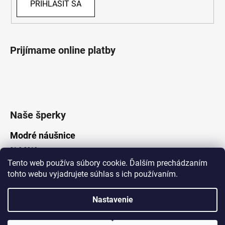
PRIHLÁSIŤ SA
Prijímame online platby
Naše šperky
Modré náušnice
21.8.2019
Tento web používa súbory cookie. Ďalším prechádzaním
tohto webu vyjadrujete súhlas s ich používaním.
Vytvoril Shoptet
Nastavenie
Copyright 2026
Lotka.sk
. Všetky práva vyhradené.
Upraviť nastavenie cookies
www.Lotka.sk - najkrajšie šperky za dobré ceny. Pri nákupe nad 50€