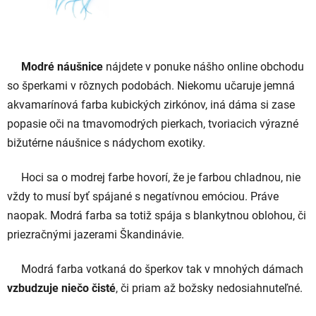
Modré náušnice
nájdete v ponuke nášho online obchodu
so šperkami v rôznych podobách. Niekomu učaruje jemná
akvamarínová farba kubických zirkónov, iná dáma si zase
popasie oči na tmavomodrých pierkach, tvoriacich výrazné
bižutérne náušnice s nádychom exotiky.
Hoci sa o modrej farbe hovorí, že je farbou chladnou, nie
vždy to musí byť spájané s negatívnou emóciou. Práve
naopak. Modrá farba sa totiž spája s blankytnou oblohou, či
priezračnými jazerami Škandinávie.
Modrá farba votkaná do šperkov tak v mnohých dámach
vzbudzuje niečo čisté
, či priam až božsky nedosiahnuteľné.