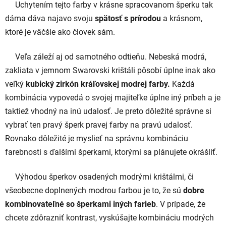
Uchytením tejto farby v krásne spracovanom šperku tak
dáma dáva najavo svoju
spätosť s prírodou
a krásnom,
ktoré je väčšie ako človek sám.
Veľa záleží aj od samotného odtieňu. Nebeská modrá,
zakliata v jemnom Swarovski krištáli pôsobí úplne inak ako
veľký
kubický zirkón kráľovskej modrej farby.
Každá
kombinácia vypovedá o svojej majiteľke úplne iný príbeh a je
taktiež vhodný na inú udalosť. Je preto dôležité správne si
vybrať ten pravý šperk pravej farby na pravú udalosť.
Rovnako dôležité je myslieť na správnu kombináciu
farebnosti s ďalšími šperkami, ktorými sa plánujete okrášliť.
Výhodou šperkov osadených modrými krištálmi, či
všeobecne doplnených modrou farbou je to, že sú
dobre
kombinovateľné so šperkami iných farieb
. V prípade, že
chcete zdôrazniť kontrast, vyskúšajte kombináciu modrých