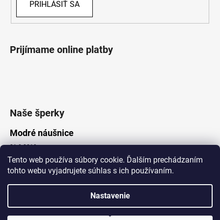
PRIHLÁSIŤ SA
Prijímame online platby
Naše šperky
Modré náušnice
21.8.2019
Tento web používa súbory cookie. Ďalším prechádzaním
tohto webu vyjadrujete súhlas s ich používaním.
Vytvoril Shoptet
Nastavenie
Copyright 2026
Lotka.sk
. Všetky práva vyhradené.
Upraviť nastavenie cookies
www.Lotka.sk - najkrajšie šperky za dobré ceny. Pri nákupe nad 50€