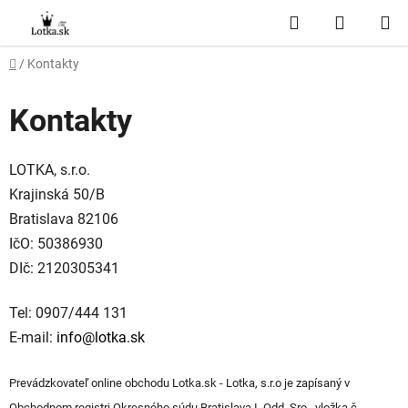
Prejsť
Hľadať
NÁKUP
na
obsah
KOŠÍK
Domov
/
Kontakty
Kontakty
LOTKA, s.r.o.
Krajinská 50/B
Bratislava 82106
IčO: 50386930
DIč: 2120305341
Tel: 0907/444 131
E-mail:
info@lotka.sk
Prevádzkovateľ online obchodu Lotka.sk - Lotka, s.r.o je zapísaný v
Obchodnom registri Okresného súdu Bratislava I. Odd. Sro., vložka č.