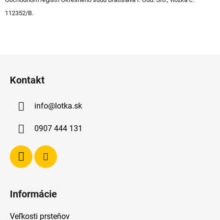
112352/B.
Z
á
Kontakt
p
ä
info
@
lotka.sk
t
i
0907 444 131
e
Informácie
Veľkosti prsteňov