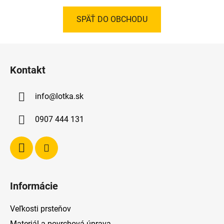
SPÄŤ DO OBCHODU
Z
á
Kontakt
p
ä
info
@
lotka.sk
t
i
0907 444 131
e
Informácie
Veľkosti prsteňov
Materiál a povrchová úprava