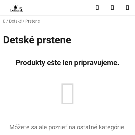
Prejsť
Hľadať
NÁKUP
na
obsah
KOŠÍK
Domov
/
Detské
/
Prstene
Detské prstene
Produkty ešte len pripravujeme.
Môžete sa ale pozrieť na ostatné kategórie.