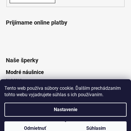
Prijímame online platby
Naše šperky
Modré náušnice
21.8.2019
Tento web používa súbory cookie. Ďalším prechádzaním
tohto webu vyjadrujete súhlas s ich používaním.
Vytvoril Shoptet
Nastavenie
Copyright 2026
Lotka.sk
. Všetky práva vyhradené.
Upraviť nastavenie cookies
www.Lotka.sk - najkrajšie šperky za dobré ceny. Pri nákupe nad 50€
poštovné zdarma. Nakupujte s dôverou - naša spoločnosť je s
Odmietnuť
Súhlasím