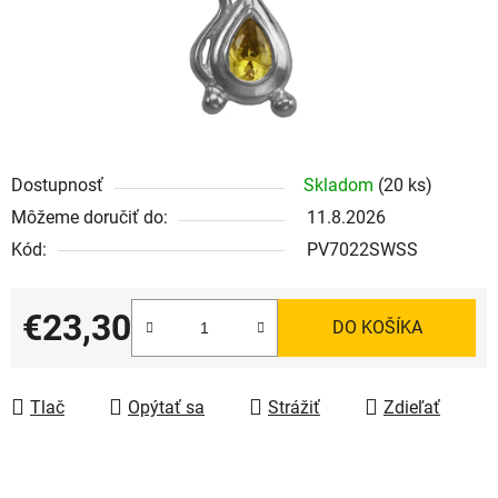
Dostupnosť
Skladom
(20 ks)
Môžeme doručiť do:
11.8.2026
Kód:
PV7022SWSS
€23,30
DO KOŠÍKA
Jednotková cena:
Tlač
Opýtať sa
Strážiť
Zdieľať