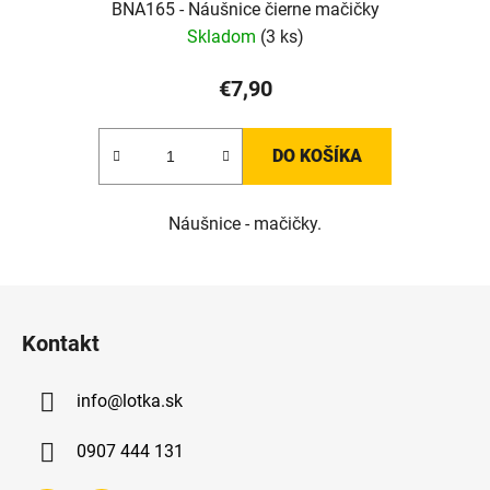
BNA165 - Náušnice čierne mačičky
Skladom
(3 ks)
€7,90
DO KOŠÍKA
Náušnice - mačičky.
Z
á
Kontakt
p
ä
info
@
lotka.sk
t
i
0907 444 131
e