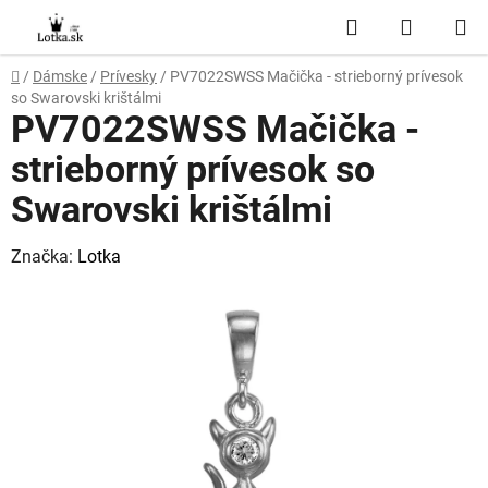
Prejsť
Hľadať
NÁKUP
na
obsah
KOŠÍK
Domov
/
Dámske
/
Prívesky
/
PV7022SWSS Mačička - strieborný prívesok
so Swarovski krištálmi
PV7022SWSS Mačička -
strieborný prívesok so
Swarovski krištálmi
Značka:
Lotka