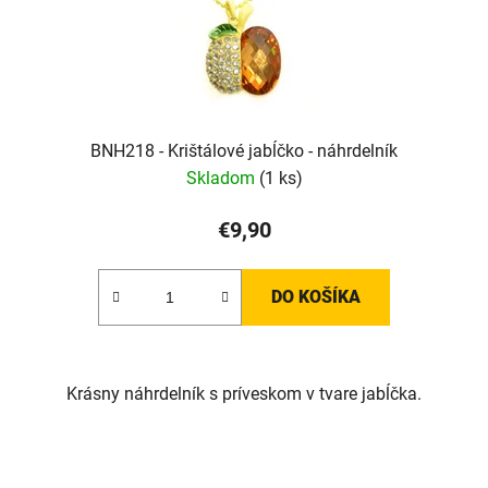
BNH218 - Krištálové jabĺčko - náhrdelník
Skladom
(1 ks)
€9,90
DO KOŠÍKA
Krásny náhrdelník s príveskom v tvare jabĺčka.