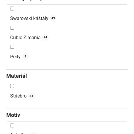
Swarovski krištály
49
Cubic Zirconia
24
Perly
9
Materiál
Striebro
84
Motív