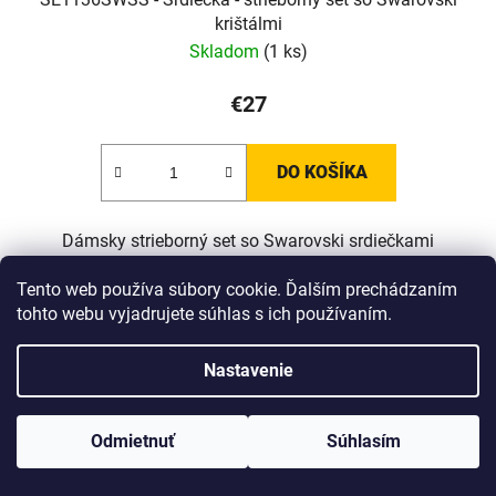
krištálmi
Skladom
(1 ks)
€27
DO KOŠÍKA
Dámsky strieborný set so Swarovski srdiečkami
Tento web používa súbory cookie. Ďalším prechádzaním
tohto webu vyjadrujete súhlas s ich používaním.
Nastavenie
www.Lotka.sk - najkrajšie šperky za dobré ceny. Pri nákupe nad 50€
poštovné zdarma. Nakupujte s dôverou - naša spoločnosť je s
Odmietnuť
Súhlasím
Vami už od roku 2008!