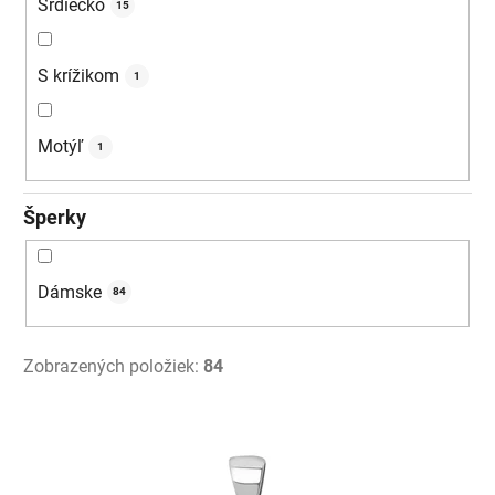
Srdiečko
15
S krížikom
1
Motýľ
1
Šperky
Dámske
84
Zobrazených položiek:
84
V
ý
p