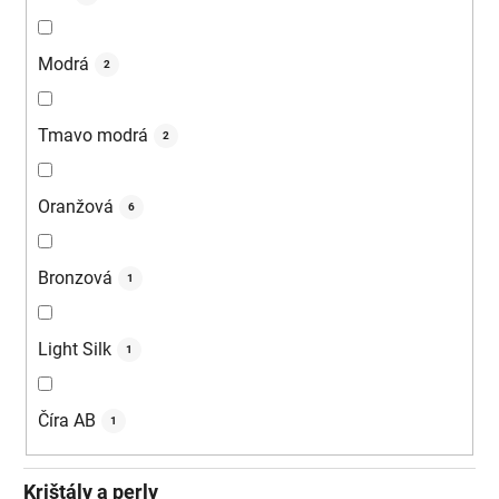
Modrá
2
Tmavo modrá
2
Oranžová
6
Bronzová
1
Light Silk
1
Číra AB
1
Krištály a perly