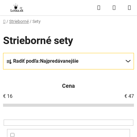
Prejsť
Hľadať
NÁKUP
na
obsah
KOŠÍK
Domov
/
Strieborné
/
Sety
Strieborné sety
R
Radiť podľa:
Najpredávanejšie
a
d
e
Cena
n
i
€
16
€
47
e
p
r
o
d