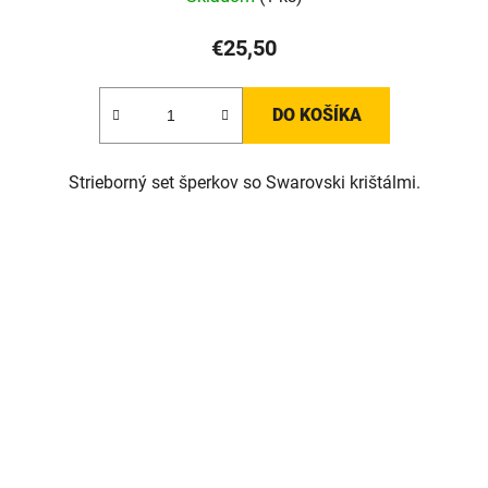
€25,50
DO KOŠÍKA
Strieborný set šperkov so Swarovski krištálmi.