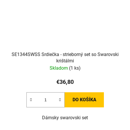
SE1344SWSS Srdiečka - strieborný set so Swarovski
krištálmi
Skladom
(1 ks)
€36,80
DO KOŠÍKA
Dámsky swarovski set