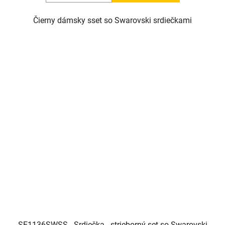
Čierny dámsky sset so Swarovski srdiečkami
SE1136SWSS - Srdiečka - strieborný set so Swarovski