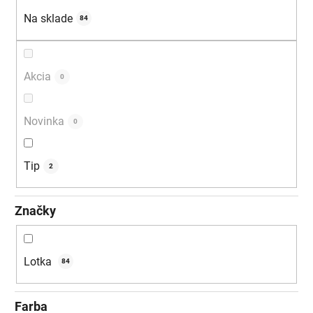
u
Na sklade
84
k
t
o
Akcia
0
v
Novinka
0
Tip
2
Značky
Lotka
84
Farba