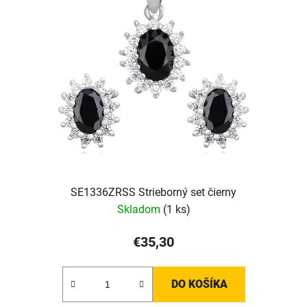
i
s
p
r
o
d
u
k
t
o
v
SE1336ZRSS Strieborný set čierny
Skladom
(1 ks)
€35,30
DO KOŠÍKA