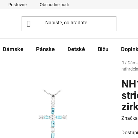
Poštovné
Obchodné podmienky
Ochrana osobných úd
Dámske
Pánske
Detské
Bižu
Dopln
Domov
/
Dáms
náhrdeln
NH1
str
zir
Značka
Dostup