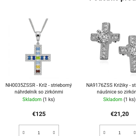
NH0035ZSSR - Kríž - strieborný
NA9176ZSS Križiky - st
náhrdelník so zirkónmi
náušnice so zirkó
Skladom
(1 ks)
Skladom
(1 ks)
€125
€21,20