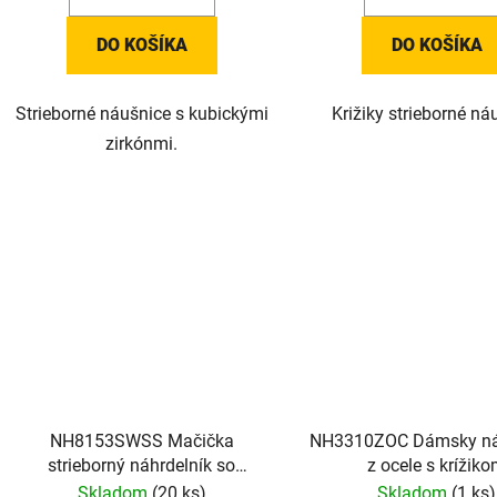
DO KOŠÍKA
DO KOŠÍKA
Strieborné náušnice s kubickými
Križiky strieborné ná
zirkónmi.
NH8153SWSS Mačička
NH3310ZOC Dámsky ná
strieborný náhrdelník so
z ocele s krížik
Swarovski krištálmi
Skladom
(20 ks)
Skladom
(1 ks)