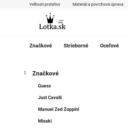
Prejsť
Veľkosti prsteňov
Materiál a povrchová úprava
na
obsah
Značkové
Strieborné
Oceľové
B
K
Preskočiť
Značkové
a
kategórie
o
t
č
Guess
e
n
g
Just Cavalli
ý
ó
p
r
Manuel Zed Zoppini
i
a
e
n
Misaki