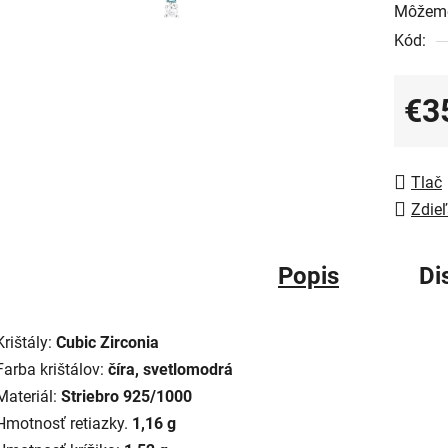
Môžeme
Kód:
€3
Jedno
Tlač
Zdieľ
Popis
Di
Krištály:
Cubic Zirconia
Farba krištálov:
číra, svetlomodrá
Materiál:
Striebro 925/1000
Hmotnosť retiazky.
1,16 g