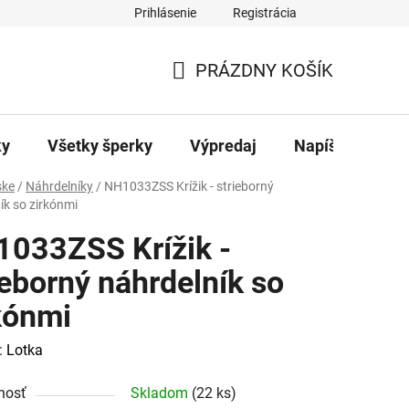
Prihlásenie
Registrácia
ajov
Kontakty
PRÁZDNY KOŠÍK
NÁKUPNÝ
KOŠÍK
ky
Všetky šperky
Výpredaj
Napíšte nám
ke
/
Náhrdelníky
/
NH1033ZSS Krížik - strieborný
ík so zirkónmi
033ZSS Krížik -
ieborný náhrdelník so
kónmi
:
Lotka
nosť
Skladom
(22 ks)