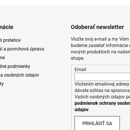
mácie
Odoberať newsletter
Vložte svoj e-mail a my Vám
i prsteňov
budeme zasielať informácie 
ál a povrchová úprava
nových produktoch na našom
né
shope.
dné podmienky
Email
a osobných údajov
ty
Vložením emailovej adresy
dávate súhlas na spracova
Vašich osobných údajov p
podmienok ochrany osob
údajov
.
PRIHLÁSIŤ SA