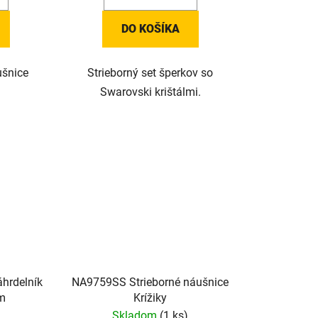
DO KOŠÍKA
ušnice
Strieborný set šperkov so
Swarovski krištálmi.
hrdelník
NA9759SS Strieborné náušnice
om
Krížiky
Skladom
(1 ks)