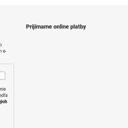
Prijímame online platby
o
 e-
nie
odľa
ných