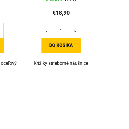
€18,90
DO KOŠÍKA
y oceľový
Krížiky strieborné náušnice