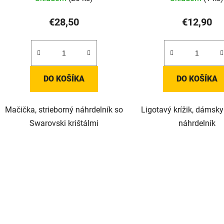
€28,50
€12,90
DO KOŠÍKA
DO KOŠÍKA
Mačička, strieborný náhrdelník so
Ligotavý krížik, dámsk
Swarovski krištálmi
náhrdelník