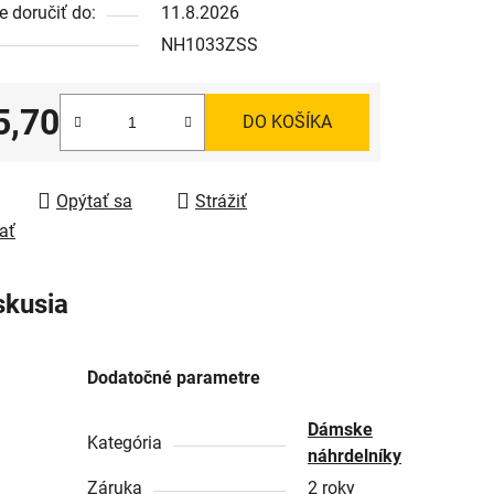
 doručiť do:
11.8.2026
NH1033ZSS
5,70
DO KOŠÍKA
tková cena:
Opýtať sa
Strážiť
ať
skusia
Dodatočné parametre
Dámske
Kategória
náhrdelníky
Záruka
2 roky