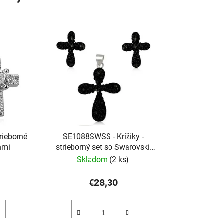
rieborné
SE1088SWSS - Krížiky -
nmi
strieborný set so Swarovski
krištálmi
Skladom
(2 ks)
€28,30