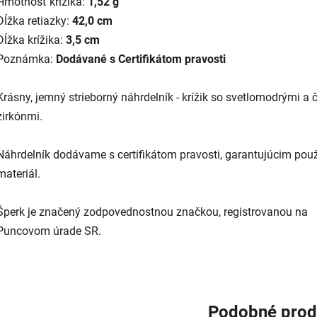
Hmotnosť krížika:
1,52 g
Dĺžka retiazky:
42,0 cm
Dĺžka krížika:
3,5 cm
Poznámka:
Dodávané s Certifikátom pravosti
Krásny, jemný strieborný náhrdelník - krížik so svetlomodrými a 
zirkónmi.
Náhrdelník dodávame s certifikátom pravosti, garantujúcim použ
materiál.
Šperk je značený zodpovednostnou značkou, registrovanou na
Puncovom úrade SR.
Podobné prod