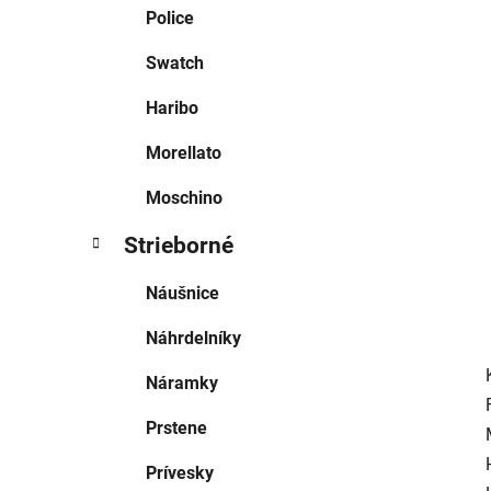
e
Police
l
Swatch
Haribo
Morellato
Moschino
Strieborné
Náušnice
Náhrdelníky
Náramky
Prstene
Prívesky