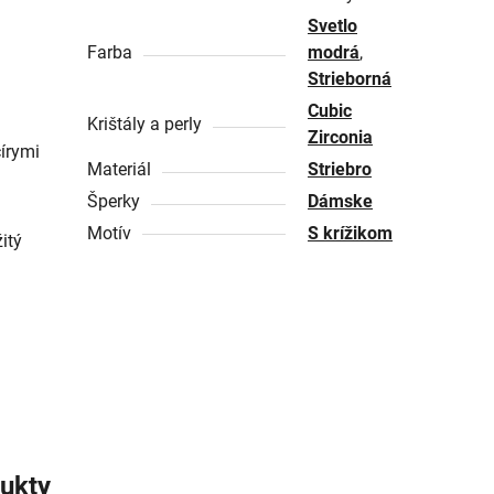
Svetlo
Farba
modrá
,
Strieborná
Cubic
Krištály a perly
Zirconia
čírymi
Materiál
Striebro
Šperky
Dámske
Motív
S krížikom
itý
ukty