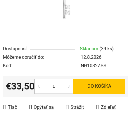
Dostupnosť
Skladom
(39 ks)
Môžeme doručiť do:
12.8.2026
Kód:
NH1032ZSS
€33,50
DO KOŠÍKA
Jednotková cena:
Tlač
Opýtať sa
Strážiť
Zdieľať