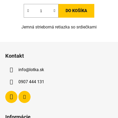
DO KOŠÍKA
Jemná strieborná retiazka so srdiečkami
Z
á
Kontakt
p
ä
info
@
lotka.sk
t
i
0907 444 131
e
Informácie