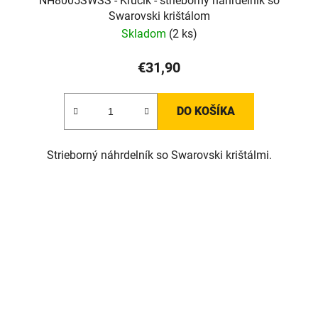
NH8005SWSS - Kľúčik - strieborný náhrdelník so
Swarovski krištálom
Skladom
(2 ks)
€31,90
DO KOŠÍKA
Strieborný náhrdelník so Swarovski krištálmi.