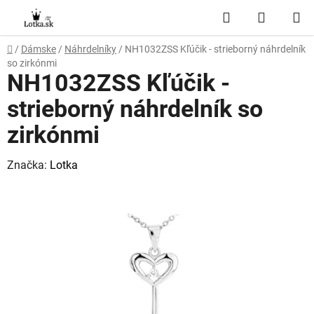
Prejsť
Hľadať
NÁKUP
na
obsah
KOŠÍK
Domov
/
Dámske
/
Náhrdelníky
/
NH1032ZSS Kľúčik - strieborný náhrdelník
so zirkónmi
NH1032ZSS Kľúčik -
strieborný náhrdelník so
zirkónmi
Značka:
Lotka