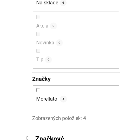
Na sklade
4
i
l
Akcia
0
Novinka
0
Tip
0
Značky
Morellato
4
Zobrazených položiek:
4
K
Preskočiť
Značkové