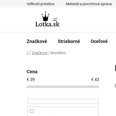
Prejsť
Veľkosti prsteňov
Materiál a povrchová úprava
na
obsah
Značkové
Strieborné
Oceľové
Domov
/
Značkové
/
Morellato
B
o
Cena
č
€
39
€
43
n
ý
p
a
n
e