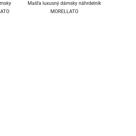
ámsky
Mašľa luxusný dámsky náhrdelník
LATO
MORELLATO