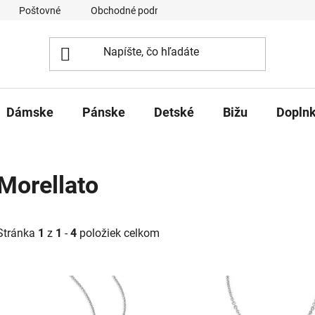
Poštovné
Obchodné podmienky
Ochrana osobných úd
Dámske
Pánske
Detské
Bižu
Dopln
Morellato
Stránka
1
z
1
-
4
položiek celkom
V
ý
p