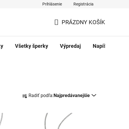
Prihlásenie
Registrácia
ajov
Kontakty
PRÁZDNY KOŠÍK
NÁKUPNÝ
KOŠÍK
ky
Všetky šperky
Výpredaj
Napíšte nám
R
Radiť podľa:
Najpredávanejšie
a
d
e
n
i