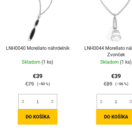
s
p
r
o
d
LNH0040 Morellato náhrdelník
LNH0044 Morellato náh
u
Zvonček
k
Skladom
(1 ks)
Skladom
(1 ks)
t
o
€39
€39
v
€79
€89
(–50 %)
(–56 %)
DO KOŠÍKA
DO KOŠÍKA