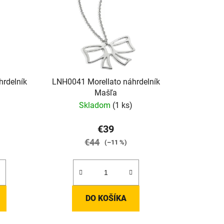
e
p
r
o
d
u
rdelník
LNH0041 Morellato náhrdelník
k
Mašľa
t
Skladom
(1 ks)
o
v
€39
€44
(–11 %)
DO KOŠÍKA