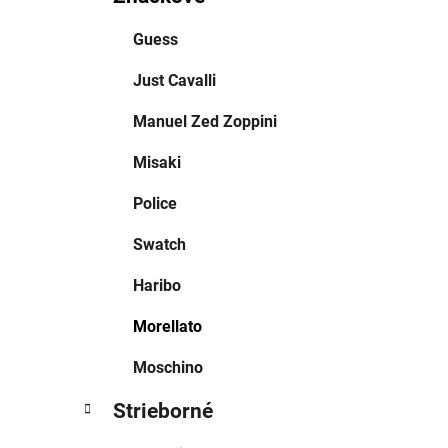
a
kategórie
t
Guess
e
g
Just Cavalli
ó
r
Manuel Zed Zoppini
i
e
Misaki
Police
Swatch
Haribo
Morellato
Moschino
Strieborné