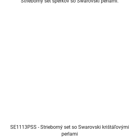
Strieborný set šperkov so Swarovski perlami.
SE1113PSS - Strieborný set so Swarovski krištáľovými
perlami