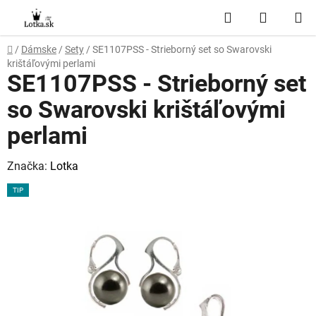
Prejsť
Hľadať
NÁKUP
na
obsah
KOŠÍK
Domov
/
Dámske
/
Sety
/
SE1107PSS - Strieborný set so Swarovski
krištáľovými perlami
SE1107PSS - Strieborný set
so Swarovski krištáľovými
perlami
Značka:
Lotka
TIP