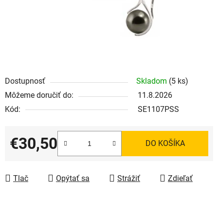
Dostupnosť
Skladom
(5 ks)
Môžeme doručiť do:
11.8.2026
Kód:
SE1107PSS
€30,50
DO KOŠÍKA
Jednotková cena:
Tlač
Opýtať sa
Strážiť
Zdieľať