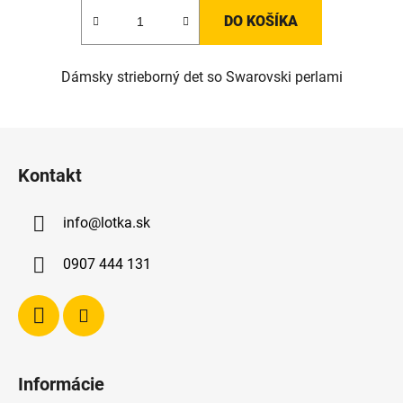
DO KOŠÍKA
Dámsky strieborný det so Swarovski perlami
Z
á
Kontakt
p
ä
info
@
lotka.sk
t
i
0907 444 131
e
Informácie