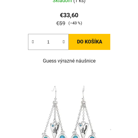
Skladom
(1 ks)
€33,60
€59
(–43 %)
DO KOŠÍKA
Guess výrazné náušnice