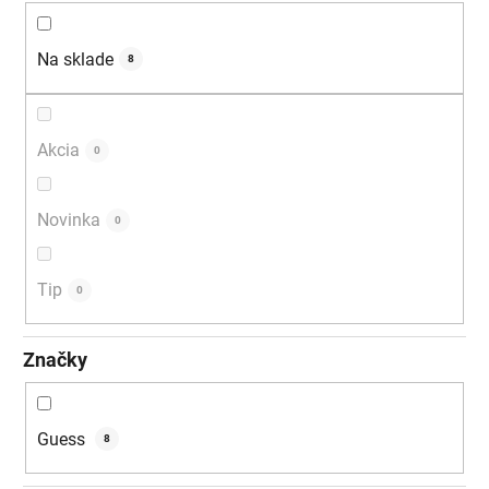
d
u
Na sklade
8
k
t
o
Akcia
0
v
Novinka
0
Tip
0
Značky
Guess
8