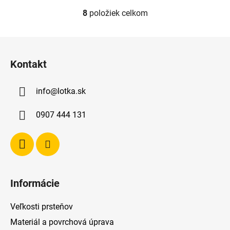
8
položiek celkom
O
v
l
Z
á
á
d
Kontakt
p
a
ä
c
info
@
lotka.sk
t
i
e
i
0907 444 131
p
e
r
v
k
y
v
Informácie
ý
p
Veľkosti prsteňov
i
s
Materiál a povrchová úprava