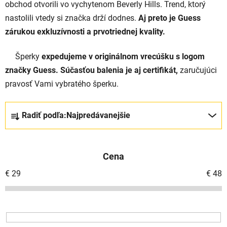
obchod otvorili vo vychytenom Beverly Hills. Trend, ktorý
nastolili vtedy si značka drží dodnes.
Aj preto je Guess
zárukou exkluzívnosti a prvotriednej kvality.
Šperky
expedujeme v originálnom vrecúšku s logom
značky Guess. Súčasťou balenia je aj certifikát,
zaručujúci
pravosť Vami vybratého šperku.
R
Radiť podľa:
Najpredávanejšie
a
d
e
Cena
n
i
€
29
€
48
e
p
r
o