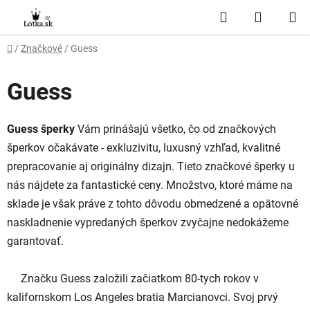
Prejsť
Hľadať
NÁKUP
na
obsah
KOŠÍK
Domov
/
Značkové
/
Guess
Guess
Guess šperky
Vám prinášajú všetko, čo od značkových
šperkov očakávate - exkluzivitu, luxusný vzhľad, kvalitné
prepracovanie aj originálny dizajn. Tieto značkové šperky u
nás nájdete za fantastické ceny. Množstvo, ktoré máme na
sklade je však práve z tohto dôvodu obmedzené a opätovné
naskladnenie vypredaných šperkov zvyčajne nedokážeme
garantovať.
Značku Guess založili začiatkom 80-tych rokov v
kalifornskom Los Angeles bratia Marcianovci. Svoj prvý