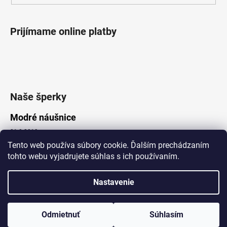
Prijímame online platby
Naše šperky
Modré náušnice
21.8.2019
Tento web používa súbory cookie. Ďalším prechádzaním
tohto webu vyjadrujete súhlas s ich používaním.
Vytvoril Shoptet
Nastavenie
Copyright 2026
Lotka.sk
. Všetky práva vyhradené.
Upraviť nastavenie cookies
www.Lotka.sk - najkrajšie šperky za dobré ceny. Pri nákupe nad 50€
poštovné zdarma. Nakupujte s dôverou - naša spoločnosť je s
Odmietnuť
Súhlasím
Vami už od roku 2008!