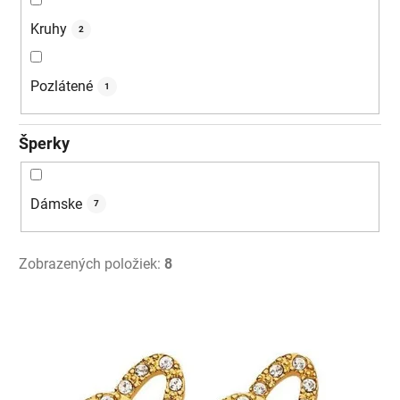
Kruhy
2
Pozlátené
1
Šperky
Dámske
7
Zobrazených položiek:
8
V
ý
p
i