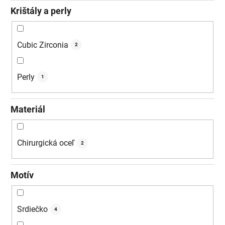
Krištály a perly
Cubic Zirconia
2
Perly
1
Materiál
Chirurgická oceľ
2
Motív
Srdiečko
4