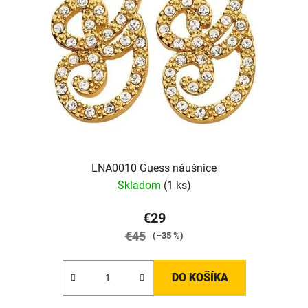
s
p
r
o
d
u
k
t
o
v
LNA0010 Guess náušnice
Skladom
(1 ks)
€29
€45
(–35 %)
DO KOŠÍKA