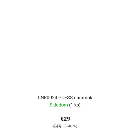
LNR0024 GUESS náramok
Skladom
(1 ks)
€29
€49
(–40 %)