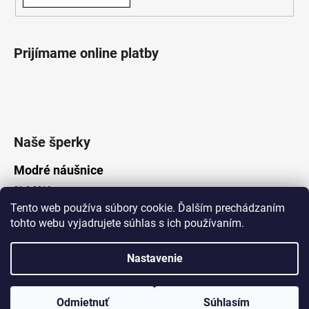
Prijímame online platby
Naše šperky
Modré náušnice
21.8.2019
Tento web používa súbory cookie. Ďalším prechádzaním
tohto webu vyjadrujete súhlas s ich používaním.
Vytvoril Shoptet
Nastavenie
Copyright 2026
Lotka.sk
. Všetky práva vyhradené.
Upraviť nastavenie cookies
www.Lotka.sk - najkrajšie šperky za dobré ceny. Pri nákupe nad 50€
poštovné zdarma. Nakupujte s dôverou - naša spoločnosť je s
Odmietnuť
Súhlasím