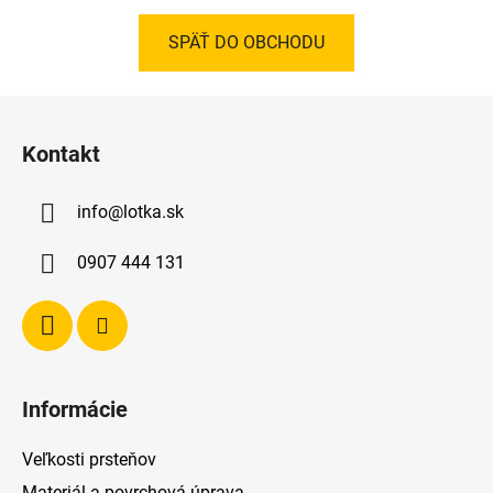
SPÄŤ DO OBCHODU
Z
á
Kontakt
p
ä
info
@
lotka.sk
t
i
0907 444 131
e
Informácie
Veľkosti prsteňov
Materiál a povrchová úprava