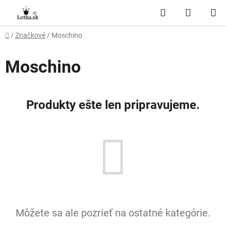
Prejsť
Hľadať
NÁKUP
na
obsah
KOŠÍK
Domov
/
Značkové
/
Moschino
Moschino
Produkty ešte len pripravujeme.
Môžete sa ale pozrieť na ostatné kategórie.