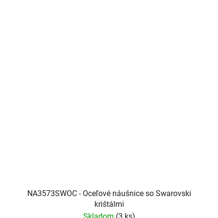
NA3573SWOC - Oceľové náušnice so Swarovski
krištálmi
Skladom
(3 ks)