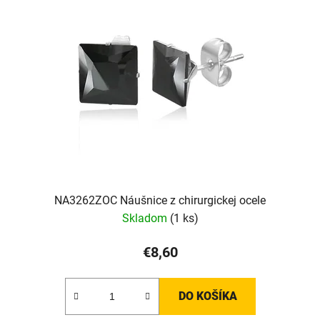
i
s
p
r
o
d
u
k
t
o
v
NA3262ZOC Náušnice z chirurgickej ocele
Skladom
(1 ks)
€8,60
DO KOŠÍKA