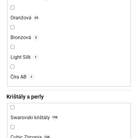
Oranžová
25
Bronzová
2
Light Silk
1
Číra AB
1
Krištály a perly
Swarovski krištály
196
Cubic Zirconia
134