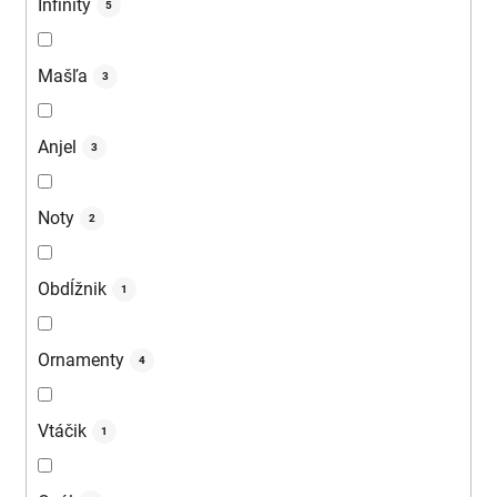
Infinity
5
Mašľa
3
Anjel
3
Noty
2
Obdĺžnik
1
Ornamenty
4
Vtáčik
1