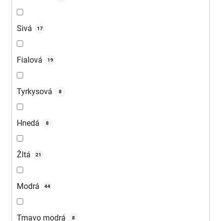
Sivá
17
Fialová
19
Tyrkysová
8
Hnedá
8
Žltá
21
Modrá
44
Tmavo modrá
8