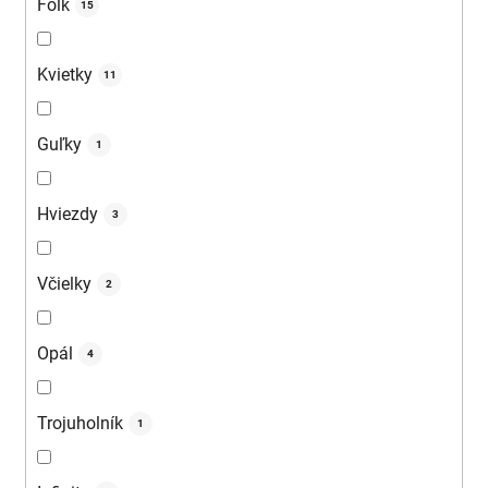
Folk
15
Kvietky
11
Guľky
1
Hviezdy
3
Včielky
2
Opál
4
Trojuholník
1