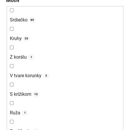
Motív
Srdiečko
85
Kruhy
55
Z korálu
1
V tvare korunky
3
S krížikom
10
Ruža
1