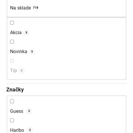
u
Na sklade
718
k
t
o
Akcia
5
v
Novinka
5
Tip
0
Značky
Guess
3
Haribo
2