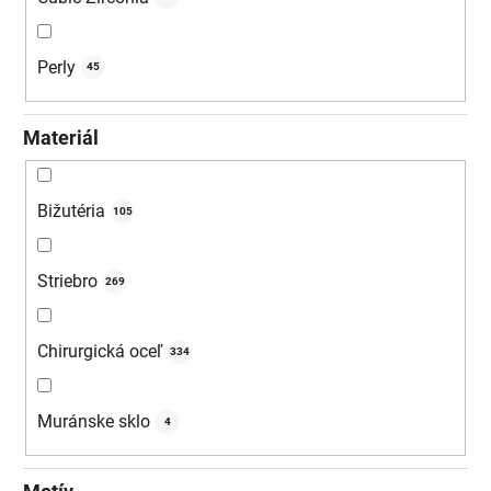
Perly
45
Materiál
Bižutéria
105
Striebro
269
Chirurgická oceľ
334
Muránske sklo
4