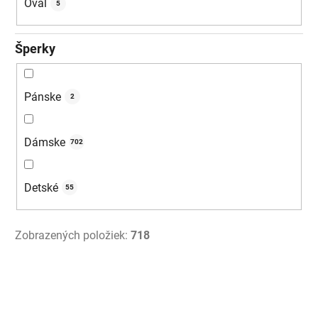
Ovál
5
Šperky
Pánske
2
Dámske
702
Detské
55
Zobrazených položiek:
718
V
ý
p