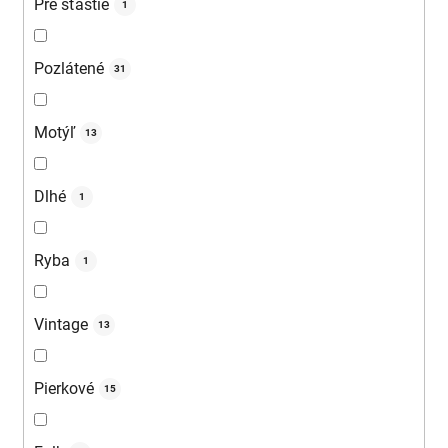
Pre šťastie
1
Pozlátené
31
Motýľ
13
Dlhé
1
Ryba
1
Vintage
13
Pierkové
15