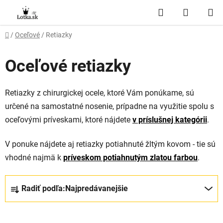
Prejsť
Hľadať
NÁKUP
na
obsah
KOŠÍK
Domov
/
Oceľové
/
Retiazky
Oceľové retiazky
Retiazky z chirurgickej ocele, ktoré Vám ponúkame, sú
určené na samostatné nosenie, prípadne na využitie spolu s
oceľovými príveskami, ktoré nájdete
v príslušnej kategórii
.
V ponuke nájdete aj retiazky potiahnuté žltým kovom - tie sú
vhodné najmä k
príveskom potiahnutým zlatou farbou
.
R
Radiť podľa:
Najpredávanejšie
a
d
e