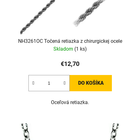
d
u
k
t
o
v
NH3261OC Točená retiazka z chirurgickej ocele
Skladom
(1 ks)
€12,70
DO KOŠÍKA
Oceľová retiazka.