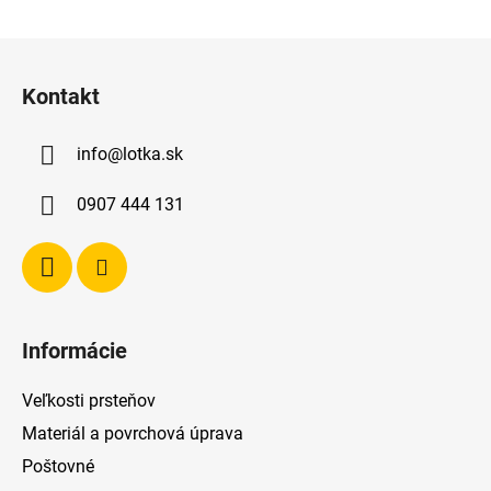
v
l
Z
á
á
d
Kontakt
p
a
ä
c
info
@
lotka.sk
t
i
e
i
0907 444 131
p
e
r
v
k
y
v
Informácie
ý
p
Veľkosti prsteňov
i
s
Materiál a povrchová úprava
u
Poštovné