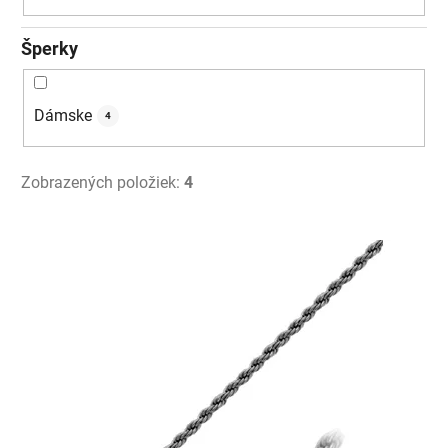
Šperky
Dámske
4
Zobrazených položiek:
4
V
ý
p
i
s
p
r
o