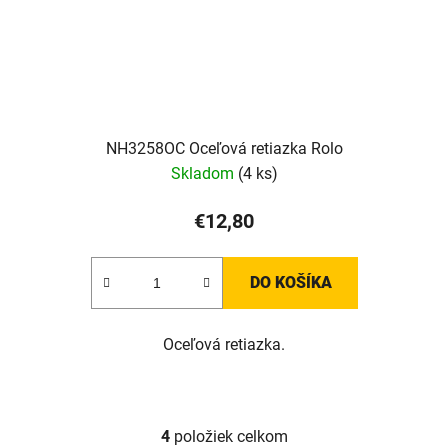
NH3258OC Oceľová retiazka Rolo
Skladom
(4 ks)
€12,80
DO KOŠÍKA
Oceľová retiazka.
4
položiek celkom
O