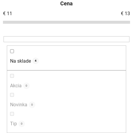
Cena
n
i
€
11
€
13
e
p
r
o
d
u
Na sklade
4
k
t
o
Akcia
0
v
Novinka
0
Tip
0