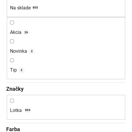
u
Na sklade
855
k
t
o
Akcia
26
v
Novinka
2
Tip
2
Značky
Lotka
854
Farba