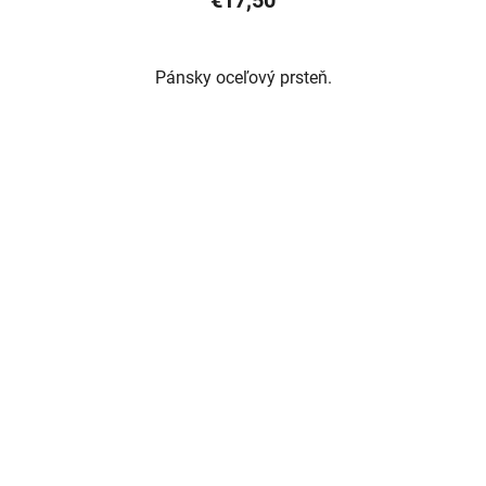
€17,50
Pánsky oceľový prsteň.