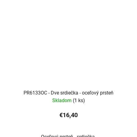
PR6133OC - Dve srdiečka - oceľový prsteň
Skladom
(1 ks)
€16,40
Oceľový prsteň - srdiečka.