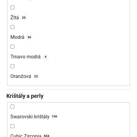
Žltá
20
Modrá
36
Tmavo modrá
4
Oranžová
22
Krištály a perly
Swarovski krištály
106
Cubic Zirconia
554