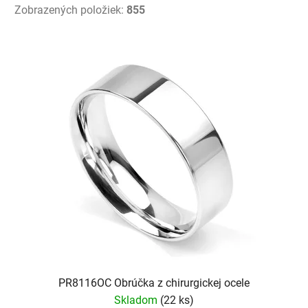
Zobrazených položiek:
855
V
ý
p
i
s
p
r
o
d
u
k
t
o
v
PR8116OC Obrúčka z chirurgickej ocele
Skladom
(22 ks)