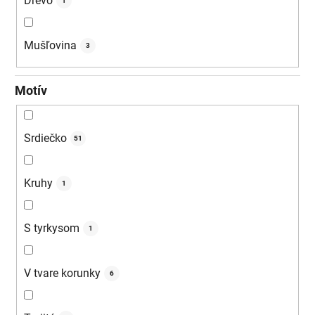
Drevo
1
Mušľovina
3
Motív
Srdiečko
51
Kruhy
1
S tyrkysom
1
V tvare korunky
6