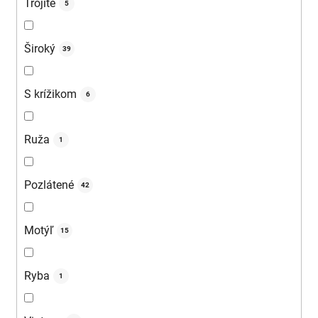
Trojité
5
Široký
39
S krížikom
6
Ruža
1
Pozlátené
42
Motýľ
15
Ryba
1