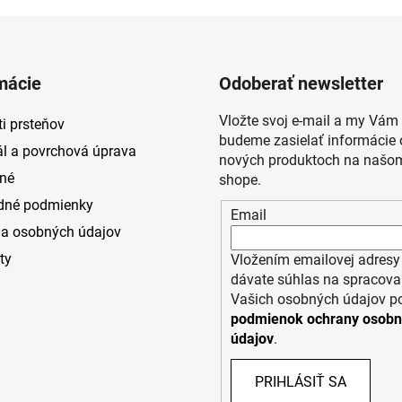
mácie
Odoberať newsletter
Vložte svoj e-mail a my Vám
i prsteňov
budeme zasielať informácie 
ál a povrchová úprava
nových produktoch na našom
né
shope.
dné podmienky
Email
a osobných údajov
ty
Vložením emailovej adresy
dávate súhlas na spracova
Vašich osobných údajov p
podmienok ochrany osob
údajov
.
PRIHLÁSIŤ SA