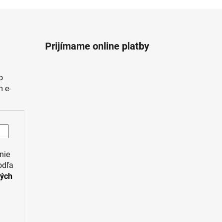
Prijímame online platby
o
 e-
nie
odľa
ných