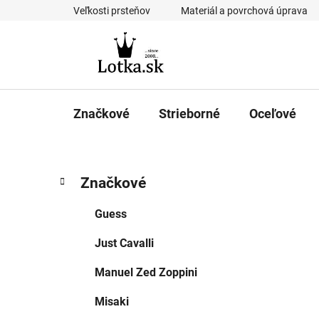
Prejsť
Veľkosti prsteňov
Materiál a povrchová úprava
na
obsah
Značkové
Strieborné
Oceľové
B
K
Preskočiť
Značkové
a
kategórie
o
t
č
Guess
e
n
g
Just Cavalli
ý
ó
p
r
Manuel Zed Zoppini
i
a
e
n
Misaki