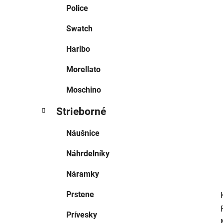
e
Police
l
Swatch
Haribo
Morellato
Moschino
Strieborné
Náušnice
Náhrdelníky
Náramky
Prstene
Prívesky