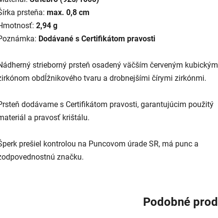
Šírka prsteňa:
max. 0,8 cm
Hmotnosť:
2,94 g
Poznámka:
Dodávané s Certifikátom pravosti
Nádherný strieborný prsteň osadený väčším červeným kubickým
zirkónom obdĺžnikového tvaru a drobnejšími čírymi zirkónmi.
Prsteň dodávame s Certifikátom pravosti, garantujúcim použitý
materiál a pravosť krištálu.
Šperk prešiel kontrolou na Puncovom úrade SR, má punc a
zodpovednostnú značku.
Podobné prod