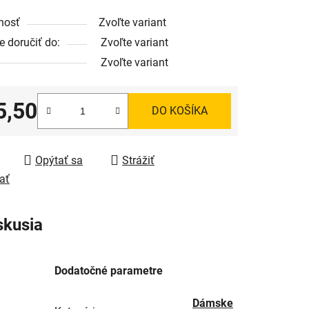
nosť
Zvoľte variant
 doručiť do:
Zvoľte variant
Zvoľte variant
5,50
DO KOŠÍKA
tková cena:
Opýtať sa
Strážiť
ať
skusia
Dodatočné parametre
Dámske