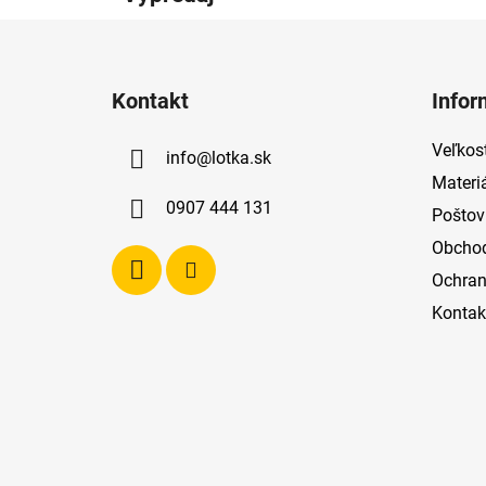
Z
á
Kontakt
Infor
p
ä
Veľkost
info
@
lotka.sk
t
Materi
i
0907 444 131
Poštov
e
Obcho
Ochran
Kontak