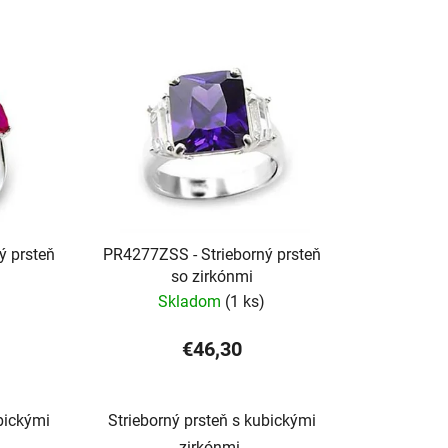
ý prsteň
PR4277ZSS - Strieborný prsteň
so zirkónmi
Skladom
(1 ks)
€46,30
bickými
Strieborný prsteň s kubickými
zirkónmi.