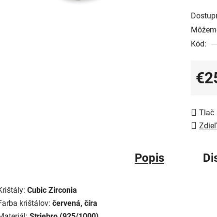
Dostup
Môžeme
Kód:
€2
Jedno
Tlač
Zdieľ
Popis
Di
Krištály:
Cubic Zirconia
Farba krištálov:
červená, číra
Materiál:
Striebro (925/1000)