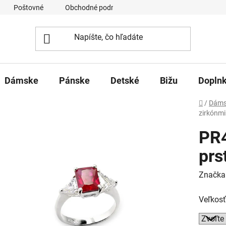
Poštovné
Obchodné podmienky
Ochrana osobných úd
Dámske
Pánske
Detské
Bižu
Dopln
Domov
/
Dáms
zirkónmi
PR4
prs
Značka
Veľkosť