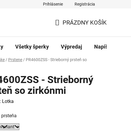
Prihlásenie
Registrácia
ajov
Kontakty
PRÁZDNY KOŠÍK
NÁKUPNÝ
KOŠÍK
ky
Všetky šperky
Výpredaj
Napíšte nám
ke
/
Prstene
/
PR4600ZSS - Strieborný prsteň so
600ZSS - Strieborný
teň so zirkónmi
:
Lotka
 prsteňa