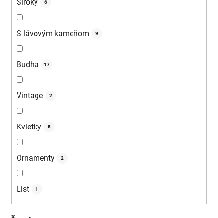
Široký
6
S lávovým kameňom
9
Budha
17
Vintage
2
Kvietky
5
Ornamenty
2
List
1