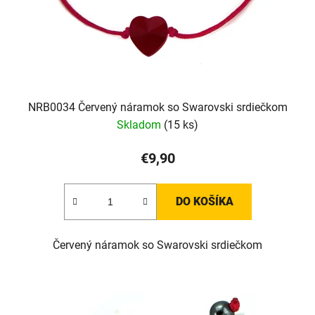
d
u
k
t
o
v
NRB0034 Červený náramok so Swarovski srdiečkom
Skladom
(15 ks)
€9,90
DO KOŠÍKA
Červený náramok so Swarovski srdiečkom