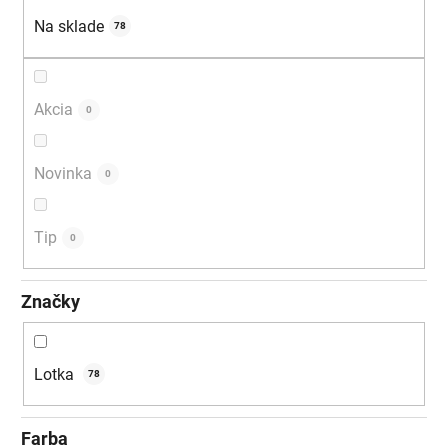
u
Na sklade
78
k
t
o
Akcia
0
v
Novinka
0
Tip
0
Značky
Lotka
78
Farba