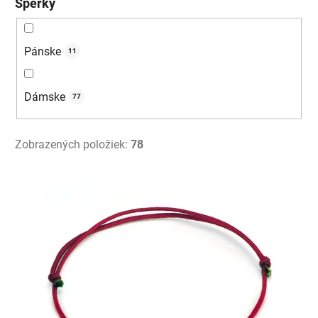
Šperky
Pánske
11
Dámske
77
Zobrazených položiek:
78
V
ý
p
i
s
p
r
o