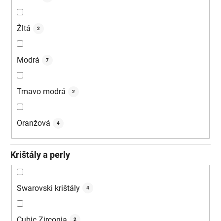
Žltá
2
Modrá
7
Tmavo modrá
2
Oranžová
4
Krištály a perly
Swarovski krištály
4
Cubic Zirconia
2