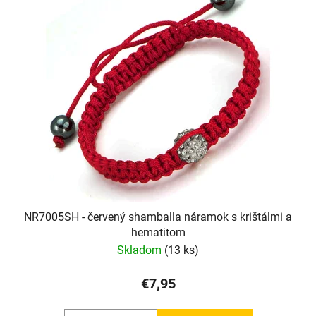
NR7005SH - červený shamballa náramok s krištálmi a
hematitom
Skladom
(13 ks)
€7,95