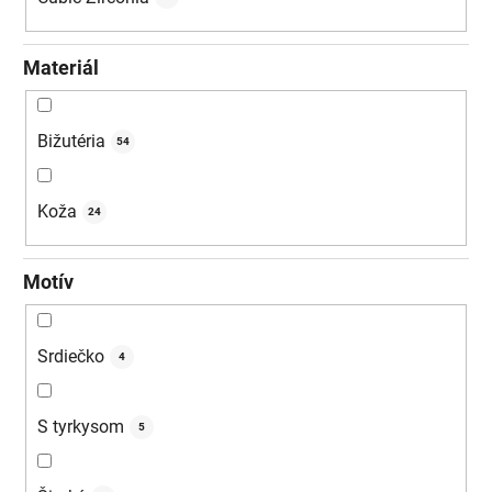
Materiál
Bižutéria
54
Koža
24
Motív
Srdiečko
4
S tyrkysom
5