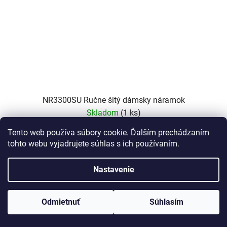
NR3300SU Ručne šitý dámsky náramok
Skladom
(1 ks)
Tento web používa súbory cookie. Ďalším prechádzaním
€28,60
tohto webu vyjadrujete súhlas s ich používaním.
DO KOŠÍKA
Nastavenie
www.Lotka.sk - najkrajšie šperky za dobré ceny. Pri nákupe nad 50€
Modrý náramok
poštovné zdarma. Nakupujte s dôverou - naša spoločnosť je s
Odmietnuť
Súhlasím
Vami už od roku 2008!