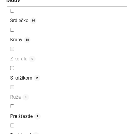
Motív
Srdiečko
14
Kruhy
18
Z korálu
0
S krížikom
2
Ruža
0
Pre šťastie
1