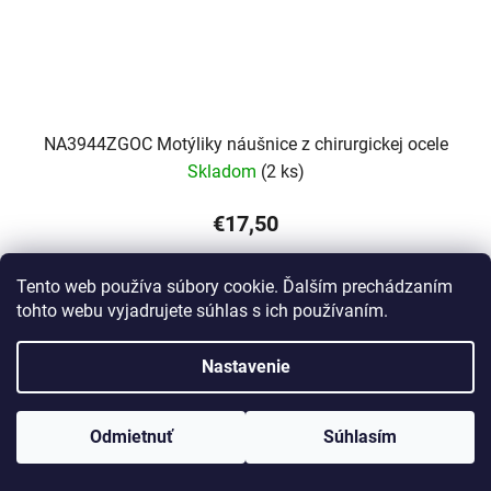
NA3944ZGOC Motýliky náušnice z chirurgickej ocele
Skladom
(2 ks)
€17,50
Tento web používa súbory cookie. Ďalším prechádzaním
DO KOŠÍKA
tohto webu vyjadrujete súhlas s ich používaním.
Motýliky dámske oceľové náušnice
Nastavenie
www.Lotka.sk - najkrajšie šperky za dobré ceny. Pri nákupe nad 50€
poštovné zdarma. Nakupujte s dôverou - naša spoločnosť je s
Odmietnuť
Súhlasím
Vami už od roku 2008!