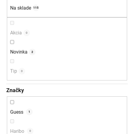
u
Na sklade
115
k
t
o
Akcia
0
v
Novinka
2
Tip
0
Značky
Guess
1
Haribo
0