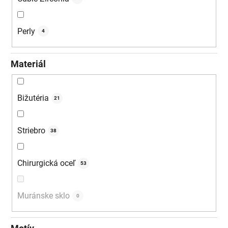
Perly
4
Materiál
Bižutéria
21
Striebro
38
Chirurgická oceľ
53
Muránske sklo
0