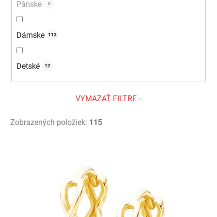
Pánske
0
Dámske
113
Detské
12
VYMAZAŤ FILTRE
Zobrazených položiek:
115
V
ý
p
i
s
p