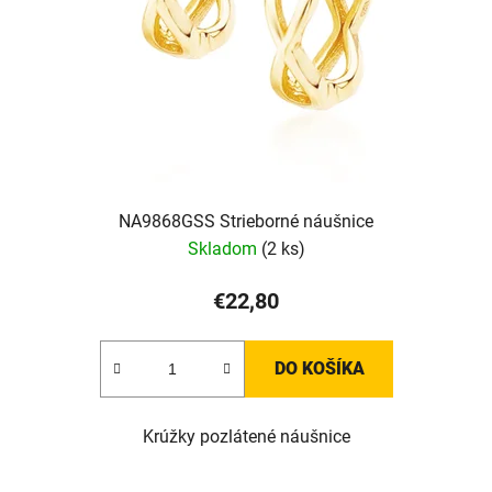
r
o
d
u
k
t
o
v
NA9868GSS Strieborné náušnice
Skladom
(2 ks)
€22,80
DO KOŠÍKA
Krúžky pozlátené náušnice