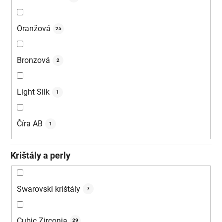
Oranžová
25
Bronzová
2
Light Silk
1
Číra AB
1
Krištály a perly
Swarovski krištály
7
Cubic Zirconia
29