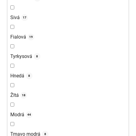
Sivá
17
Fialová
19
Tyrkysová
8
Hnedá
8
Žltá
18
Modrá
44
Tmavo modrá
8