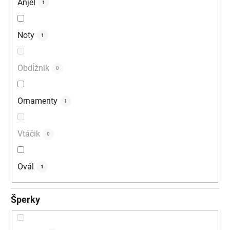
Anjel
1
Noty
1
Obdĺžnik
0
Ornamenty
1
Vtáčik
0
Ovál
1
Šperky