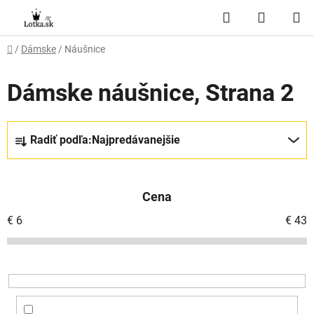
Prejsť
Hľadať
NÁKUP
na
obsah
KOŠÍK
Domov
/
Dámske
/
Náušnice
Dámske náušnice
, Strana 2
R
Radiť podľa:
Najpredávanejšie
a
d
e
Cena
n
i
€
6
€
43
e
p
r
o
d