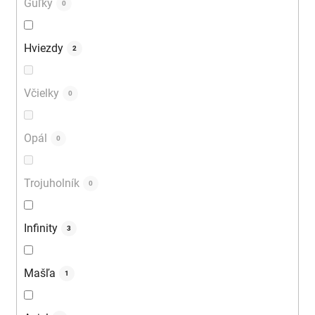
Guľky
0
Hviezdy
2
Včielky
0
Opál
0
Trojuholník
0
Infinity
3
Mašľa
1