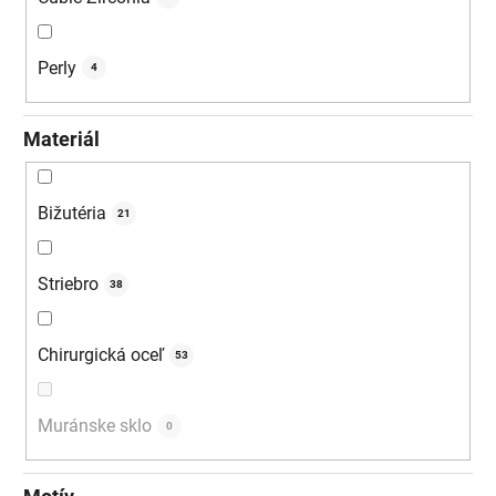
Perly
4
Materiál
Bižutéria
21
Striebro
38
Chirurgická oceľ
53
Muránske sklo
0