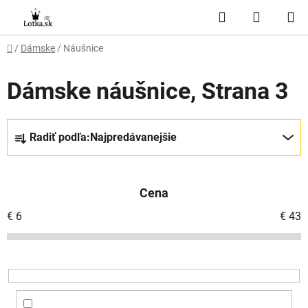
Prejsť
Hľadať
NÁKUP
na
obsah
KOŠÍK
Domov
/
Dámske
/
Náušnice
Dámske náušnice
, Strana 3
R
Radiť podľa:
Najpredávanejšie
a
d
e
Cena
n
i
€
6
€
43
e
p
r
o
d