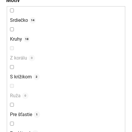
Motív
Srdiečko
14
Kruhy
18
Z korálu
0
S krížikom
2
Ruža
0
Pre šťastie
1