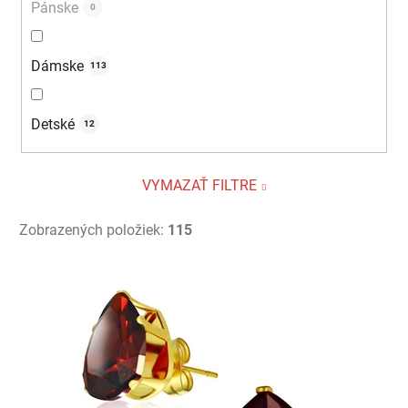
Pánske
0
Dámske
113
Detské
12
VYMAZAŤ FILTRE
Zobrazených položiek:
115
V
ý
p
i
s
p