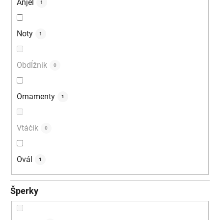
Anjel
1
Noty
1
Obdĺžnik
0
Ornamenty
1
Vtáčik
0
Ovál
1
Šperky