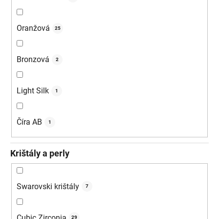
Oranžová
25
Bronzová
2
Light Silk
1
Číra AB
1
Krištály a perly
Swarovski krištály
7
Cubic Zirconia
29