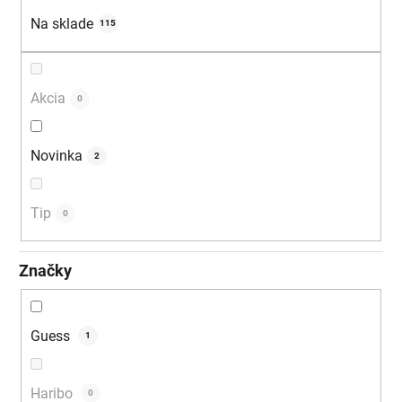
u
Na sklade
115
k
t
o
Akcia
0
v
Novinka
2
Tip
0
Značky
Guess
1
Haribo
0