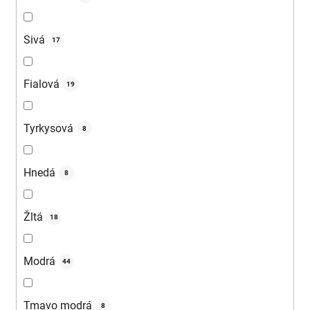
Sivá
17
Fialová
19
Tyrkysová
8
Hnedá
8
Žltá
18
Modrá
44
Tmavo modrá
8