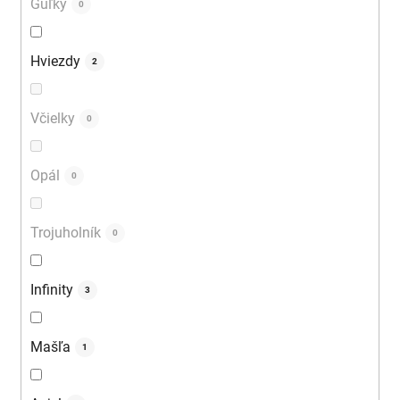
Guľky
0
Hviezdy
2
Včielky
0
Opál
0
Trojuholník
0
Infinity
3
Mašľa
1