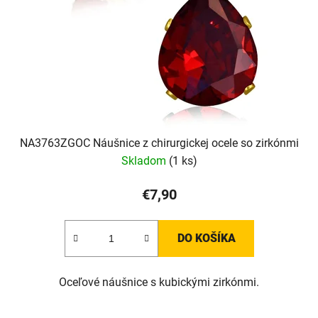
r
o
d
u
k
t
o
v
NA3763ZGOC Náušnice z chirurgickej ocele so zirkónmi
Skladom
(1 ks)
€7,90
DO KOŠÍKA
Oceľové náušnice s kubickými zirkónmi.