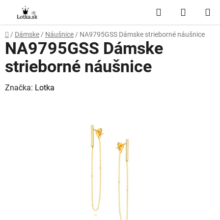
Prejsť
Hľadať
NÁKUP
na
obsah
KOŠÍK
Domov
/
Dámske
/
Náušnice
/
NA9795GSS Dámske strieborné náušnice
NA9795GSS Dámske
strieborné náušnice
Značka:
Lotka