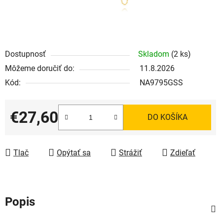
Dostupnosť
Skladom
(2 ks)
Môžeme doručiť do:
11.8.2026
Kód:
NA9795GSS
€27,60
DO KOŠÍKA
Jednotková cena:
Tlač
Opýtať sa
Strážiť
Zdieľať
Popis