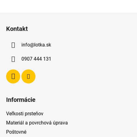
Z
á
Kontakt
p
ä
info
@
lotka.sk
t
i
0907 444 131
e
Informácie
Veľkosti prsteňov
Materiál a povrchová úprava
Poštovné