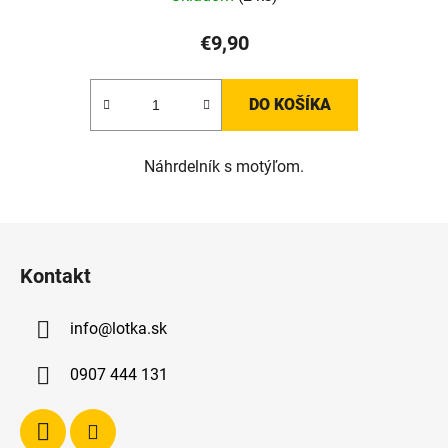
€9,90
DO KOŠÍKA
Náhrdelník s motýľom.
Z
á
Kontakt
p
ä
info
@
lotka.sk
t
i
0907 444 131
e