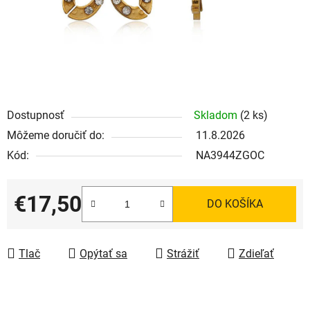
Dostupnosť
Skladom
(2 ks)
Môžeme doručiť do:
11.8.2026
Kód:
NA3944ZGOC
€17,50
DO KOŠÍKA
Jednotková cena:
Tlač
Opýtať sa
Strážiť
Zdieľať