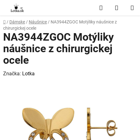
Prejsť
Hľadať
NÁKUP
na
obsah
KOŠÍK
Domov
/
Dámske
/
Náušnice
/
NA3944ZGOC Motýliky náušnice z
chirurgickej ocele
NA3944ZGOC Motýliky
náušnice z chirurgickej
ocele
Značka:
Lotka