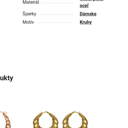
Materiál
oceľ
Šperky
Dámske
Motív
Kruhy
ukty