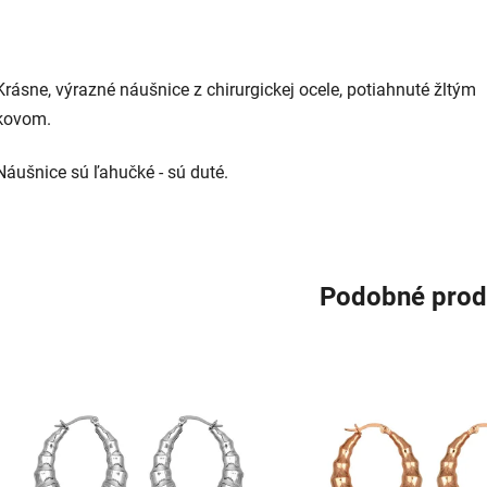
Krásne, výrazné náušnice z chirurgickej ocele, potiahnuté žltým
kovom.
Náušnice sú ľahučké - sú duté.
Podobné prod