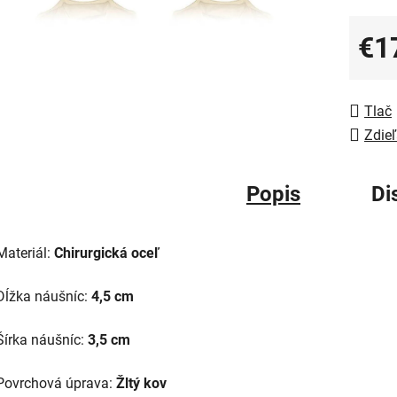
€1
Jedno
Tlač
Zdieľ
Popis
Di
Materiál:
Chirurgická oceľ
Dĺžka náušníc:
4,5 cm
Šírka náušníc:
3,5 cm
Povrchová úprava:
Žltý kov