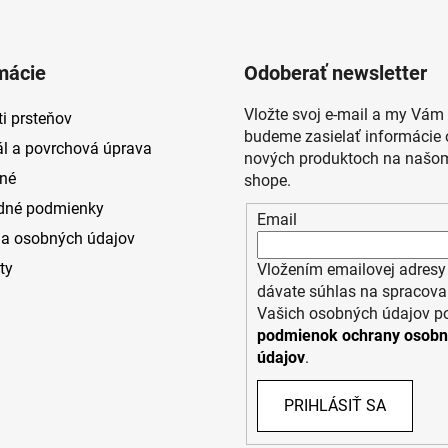
mácie
Odoberať newsletter
Vložte svoj e-mail a my Vám
i prsteňov
budeme zasielať informácie 
ál a povrchová úprava
nových produktoch na našom
né
shope.
dné podmienky
Email
a osobných údajov
ty
Vložením emailovej adresy
dávate súhlas na spracova
Vašich osobných údajov p
podmienok ochrany osob
údajov
.
PRIHLÁSIŤ SA