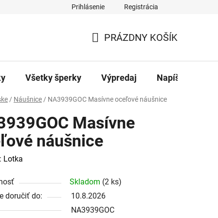
Prihlásenie
Registrácia
ajov
Kontakty
PRÁZDNY KOŠÍK
NÁKUPNÝ
KOŠÍK
ky
Všetky šperky
Výpredaj
Napíšte nám
ke
/
Náušnice
/
NA3939GOC Masívne oceľové náušnice
3939GOC Masívne
ľové náušnice
:
Lotka
nosť
Skladom
(2 ks)
 doručiť do:
10.8.2026
NA3939GOC