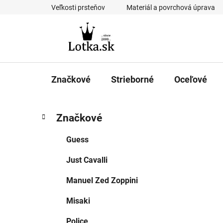
Prejsť
Veľkosti prsteňov
Materiál a povrchová úprava
na
obsah
Značkové
Strieborné
Oceľové
B
K
Preskočiť
Značkové
a
kategórie
o
t
č
Guess
e
n
g
Just Cavalli
ý
ó
p
r
Manuel Zed Zoppini
i
a
e
n
Misaki
e
Police