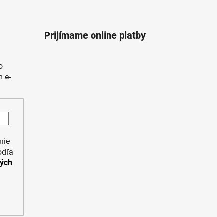
Prijímame online platby
o
 e-
nie
odľa
ných