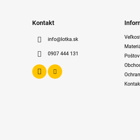
Z
á
Kontakt
Infor
p
ä
Veľkost
info
@
lotka.sk
t
Materi
i
0907 444 131
Poštov
e
Obcho
Ochran
Kontak