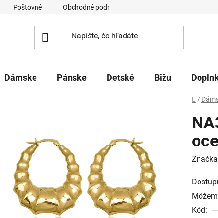
Poštovné
Obchodné podmienky
Ochrana osobných úd
Dámske
Pánske
Detské
Bižu
Dopln
Domov
/
Dáms
NA
oce
Značka
Dostup
Môžeme
Kód: