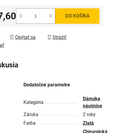
7,60
DO KOŠÍKA
tková cena:
Opýtať sa
Strážiť
ať
skusia
Dodatočné parametre
Dámske
Kategória
náušnice
Záruka
2 roky
Farba
Zlatá
Chirurgická