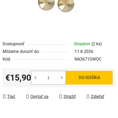
Dostupnosť
Skladom
(2 ks)
Môžeme doručiť do:
11.8.2026
Kód:
NA3671SWOC
€15,90
DO KOŠÍKA
Jednotková cena:
Tlač
Opýtať sa
Strážiť
Zdieľať