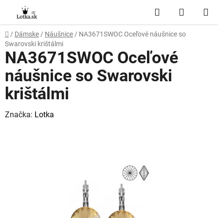
Prejsť
Hľadať
NÁKUP
na
obsah
KOŠÍK
Domov
/
Dámske
/
Náušnice
/
NA3671SWOC Oceľové náušnice so
Swarovski krištálmi
NA3671SWOC Oceľové
náušnice so Swarovski
krištálmi
Značka:
Lotka