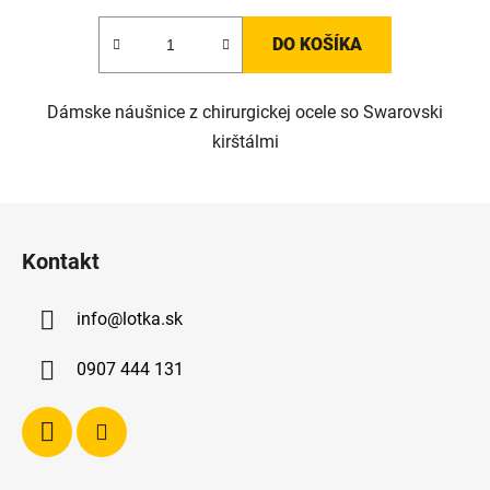
DO KOŠÍKA
Dámske náušnice z chirurgickej ocele so Swarovski
kirštálmi
Z
á
Kontakt
p
ä
info
@
lotka.sk
t
i
0907 444 131
e