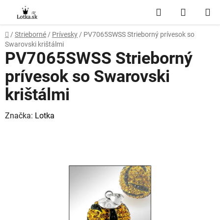
Prejsť
Hľadať
NÁKUP
na
obsah
KOŠÍK
Domov
/
Strieborné
/
Prívesky
/
PV7065SWSS Strieborný prívesok so
Swarovski krištálmi
PV7065SWSS Strieborný
prívesok so Swarovski
krištálmi
Značka:
Lotka