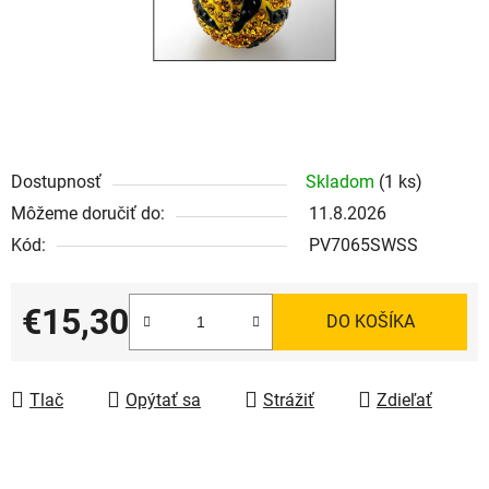
Dostupnosť
Skladom
(1 ks)
Môžeme doručiť do:
11.8.2026
Kód:
PV7065SWSS
€15,30
DO KOŠÍKA
Jednotková cena:
Tlač
Opýtať sa
Strážiť
Zdieľať