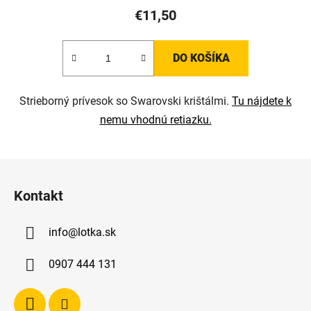
€11,50
DO KOŠÍKA
Strieborný prívesok so Swarovski krištálmi.
Tu nájdete k
nemu vhodnú retiazku.
Z
á
Kontakt
p
ä
info
@
lotka.sk
t
i
0907 444 131
e