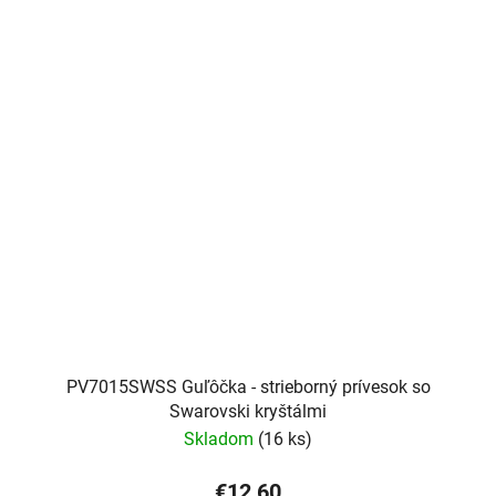
PV7015SWSS Guľôčka - strieborný prívesok so
Swarovski kryštálmi
Skladom
(16 ks)
€12,60