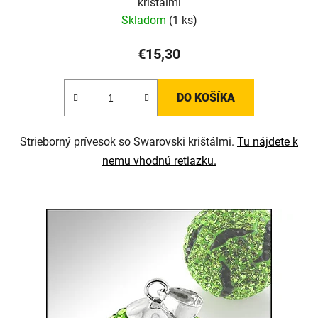
krištálmi
Skladom
(1 ks)
€15,30
DO KOŠÍKA
Strieborný prívesok so Swarovski krištálmi.
Tu nájdete k
nemu vhodnú retiazku.