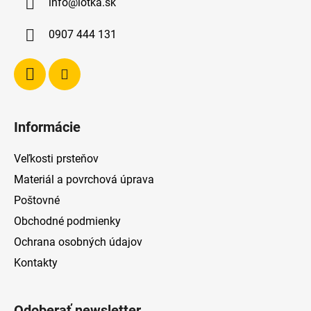
info
@
lotka.sk
t
i
0907 444 131
e
Informácie
Veľkosti prsteňov
Materiál a povrchová úprava
Poštovné
Obchodné podmienky
Ochrana osobných údajov
Kontakty
Odoberať newsletter