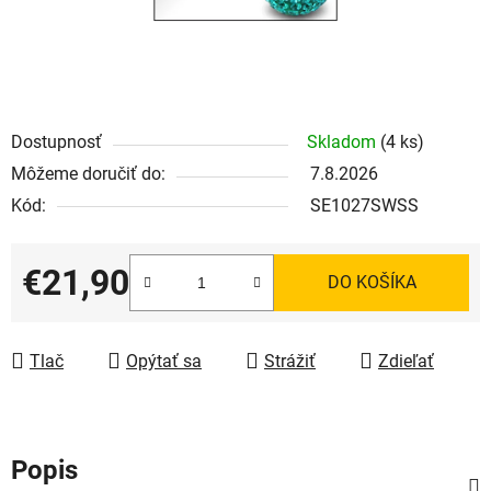
Dostupnosť
Skladom
(4 ks)
Môžeme doručiť do:
7.8.2026
Kód:
SE1027SWSS
€21,90
DO KOŠÍKA
Jednotková cena:
Tlač
Opýtať sa
Strážiť
Zdieľať
Popis