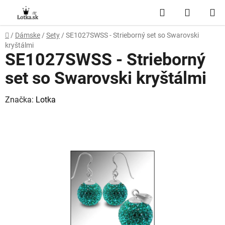
Prejsť
Hľadať
NÁKUP
na
obsah
KOŠÍK
Domov
/
Dámske
/
Sety
/
SE1027SWSS - Strieborný set so Swarovski
kryštálmi
SE1027SWSS - Strieborný
set so Swarovski kryštálmi
Značka:
Lotka