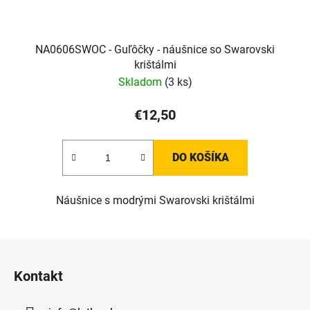
NA0606SWOC - Guľôčky - náušnice so Swarovski
krištálmi
Skladom
(3 ks)
€12,50
DO KOŠÍKA
Náušnice s modrými Swarovski krištálmi
Z
á
Kontakt
p
ä