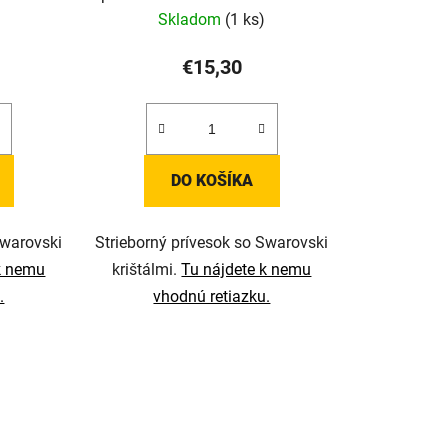
Skladom
(1 ks)
€15,30
DO KOŠÍKA
Swarovski
Strieborný prívesok so Swarovski
k nemu
krištálmi.
Tu nájdete k nemu
.
vhodnú retiazku.