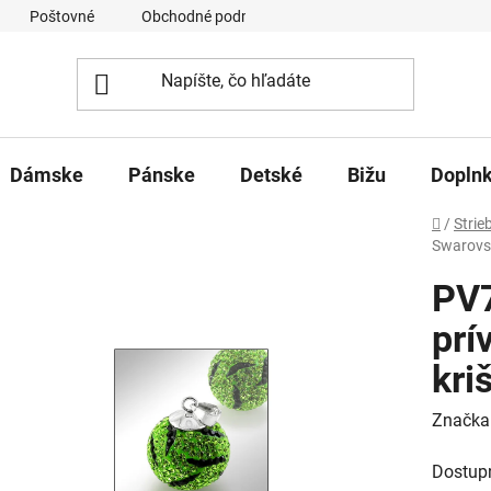
Poštovné
Obchodné podmienky
Ochrana osobných úd
Dámske
Pánske
Detské
Bižu
Dopln
Domov
/
Strie
Swarovsk
PV
prí
kri
Značka
Dostup