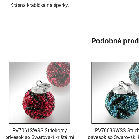
Krásna krabička na šperky.
Podobné prod
PV7061SWSS Strieborný
PV7063SWSS Strie
prívesok so Swarovski krištálmi
prívesok so Swarovski k