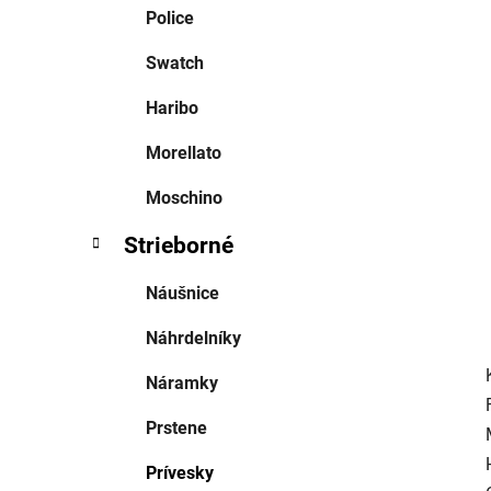
e
Police
l
Swatch
Haribo
Morellato
Moschino
Strieborné
Náušnice
Náhrdelníky
Náramky
Prstene
Prívesky