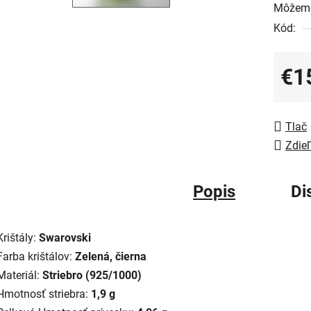
Môžeme
Kód:
€1
Jedno
Tlač
Zdieľ
Popis
Di
Krištály:
Swarovski
Farba krištálov:
Zelená, čierna
Materiál:
Striebro (925/1000)
Hmotnosť striebra:
1,9 g