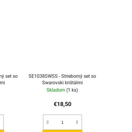
ý set so
SE1038SWSS - Strieborný set so
lmi
Swarovski krištálmi
Skladom
(1 ks)
€18,50