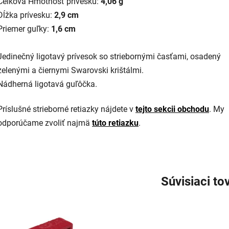
Celková Hmotnosť prívesku:
4,06 g
Dĺžka prívesku:
2,9 cm
Priemer guľky:
1,6 cm
Jedinečný ligotavý prívesok so striebornými časťami, osadený
zelenými a čiernymi Swarovski krištálmi.
Nádherná ligotavá guľôčka.
Príslušné strieborné retiazky nájdete v
tejto sekcii obchodu
. My
odporúčame zvoliť najmä
túto retiazku
.
Súvisiaci to