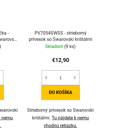
PV7054SWSS - strieborný
Swarovski
prívesok so Swarovski krištálmi
)
Skladom
(9 ks)
€12,90
DO KOŠÍKA
Swarovski
Strieborný prívesok so Swarovski
k nemu
krištálmi.
Tu nájdete k nemu
.
vhodnú retiazku.