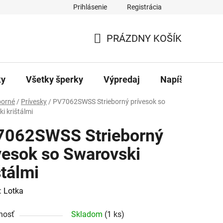
Prihlásenie
Registrácia
ajov
Kontakty
PRÁZDNY KOŠÍK
NÁKUPNÝ
KOŠÍK
ky
Všetky šperky
Výpredaj
Napíšte nám
borné
/
Prívesky
/
PV7062SWSS Strieborný prívesok so
i krištálmi
7062SWSS Strieborný
vesok so Swarovski
štálmi
:
Lotka
nosť
Skladom
(1 ks)