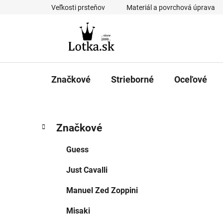
Prejsť
Veľkosti prsteňov
Materiál a povrchová úprava
na
obsah
Značkové
Strieborné
Oceľové
B
K
Preskočiť
Značkové
a
kategórie
o
t
č
Guess
e
n
g
Just Cavalli
ý
ó
p
r
Manuel Zed Zoppini
i
a
e
n
Misaki