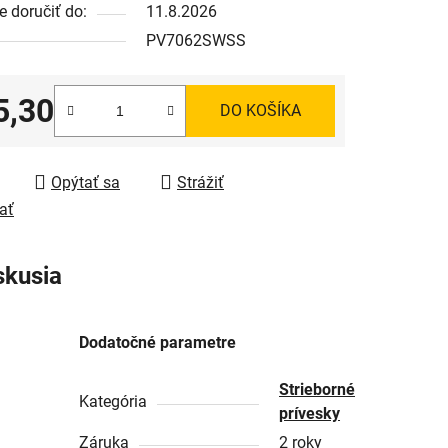
 doručiť do:
11.8.2026
PV7062SWSS
5,30
DO KOŠÍKA
tková cena:
Opýtať sa
Strážiť
ať
skusia
Dodatočné parametre
Strieborné
Kategória
prívesky
Záruka
2 roky