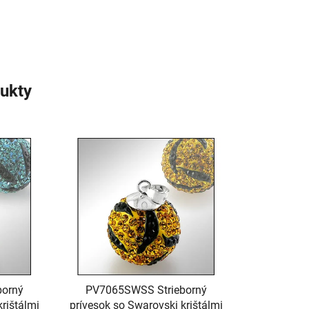
ukty
borný
PV7065SWSS Strieborný
rištálmi
prívesok so Swarovski krištálmi