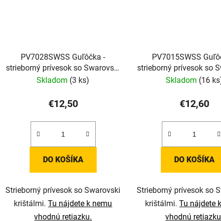
PV7028SWSS Guľôčka -
PV7015SWSS Guľôčka -
strieborný prívesok so Swarovski
strieborný prívesok so 
krištálmi
kryštálmi
Skladom
(3 ks)
Skladom
(16 ks
€12,50
€12,60
DO KOŠÍKA
DO KOŠÍKA
Strieborný prívesok so Swarovski
Strieborný prívesok so 
krištálmi.
Tu nájdete k nemu
krištálmi.
Tu nájdete 
vhodnú retiazku.
vhodnú retiazku