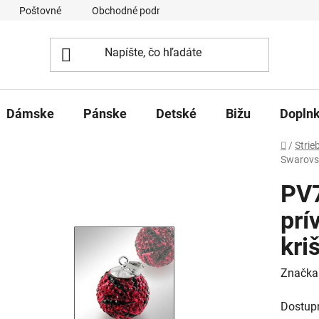
Poštovné
Obchodné podmienky
Ochrana osobných úd
Dámske
Pánske
Detské
Bižu
Dopln
Domov
/
Strie
Swarovsk
PV
prí
kri
Značka
Dostup