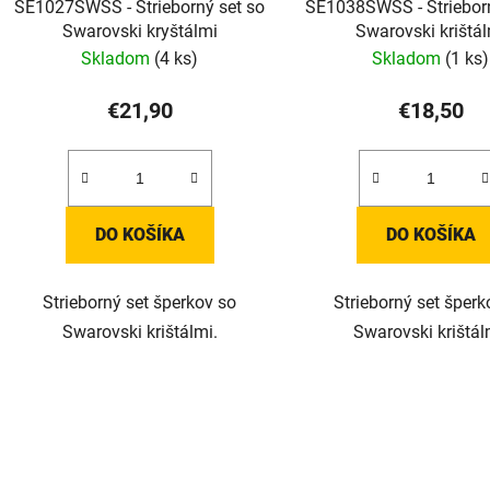
SE1027SWSS - Strieborný set so
SE1038SWSS - Strieborn
Swarovski kryštálmi
Swarovski krištá
Skladom
(4 ks)
Skladom
(1 ks)
€21,90
€18,50
DO KOŠÍKA
DO KOŠÍKA
Strieborný set šperkov so
Strieborný set šperk
Swarovski krištálmi.
Swarovski krištál