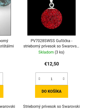
borný
PV7028SWSS Guľôčka -
rištálmi
strieborný prívesok so Swarovski
krištálmi
Skladom
(3 ks)
€12,50
DO KOŠÍKA
Swarovski
Strieborný prívesok so Swarovski