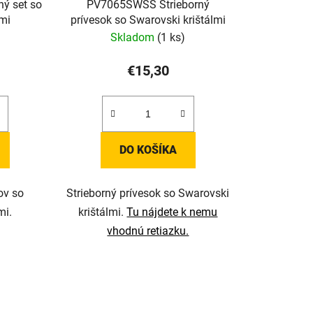
ý set so
PV7065SWSS Strieborný
lmi
prívesok so Swarovski krištálmi
Skladom
(1 ks)
€15,30
DO KOŠÍKA
ov so
Strieborný prívesok so Swarovski
mi.
krištálmi.
Tu nájdete k nemu
vhodnú retiazku.