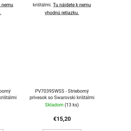
k nemu
krištálmi.
Tu nájdete k nemu
.
vhodnú retiazku.
borný
PV7039SWSS - Strieborný
rištálmi
prívesok so Swarovski krištálmi
Skladom
(13 ks)
€15,20