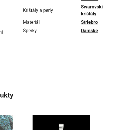
Swarovski
Krištály a perly
krištály
Materiál
Striebro
Šperky
Dámske
mi
ukty