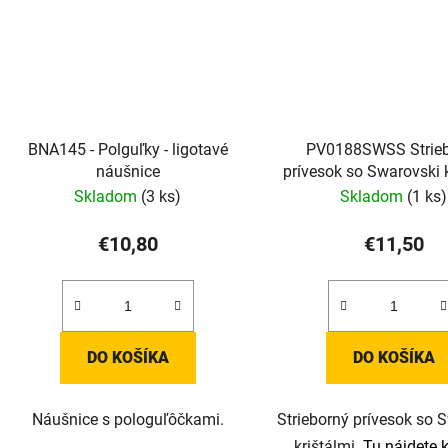
BNA145 - Polguľky - ligotavé
PV0188SWSS Strie
náušnice
prívesok so Swarovski k
Skladom
(3 ks)
Skladom
(1 ks)
€10,80
€11,50
DO KOŠÍKA
DO KOŠÍKA
Náušnice s pologuľôčkami.
Strieborný prívesok so 
krištálmi.
Tu nájdete 