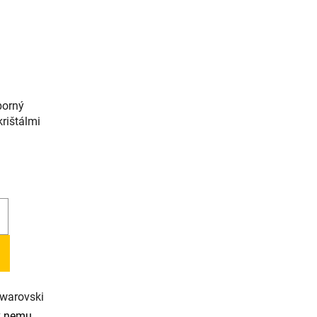
borný
rištálmi
Swarovski
k nemu