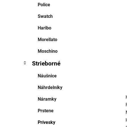
e
Police
l
Swatch
Haribo
Morellato
Moschino
Strieborné
Náušnice
Náhrdelníky
Náramky
Prstene
Prívesky