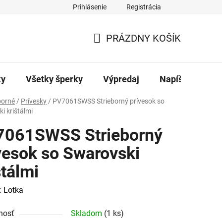
Prihlásenie
Registrácia
ajov
Kontakty
PRÁZDNY KOŠÍK
NÁKUPNÝ
KOŠÍK
ky
Všetky šperky
Výpredaj
Napíšte nám
borné
/
Prívesky
/
PV7061SWSS Strieborný prívesok so
i krištálmi
7061SWSS Strieborný
vesok so Swarovski
štálmi
:
Lotka
nosť
Skladom
(1 ks)