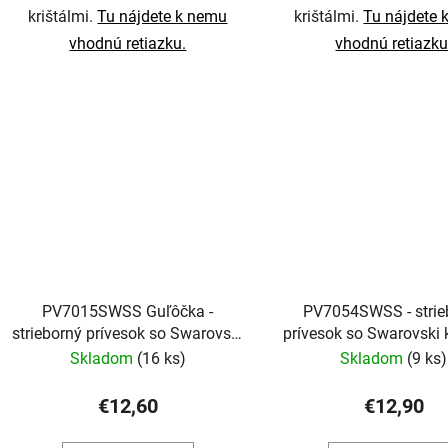
krištálmi.
Tu nájdete k nemu
krištálmi.
Tu nájdete 
vhodnú retiazku.
vhodnú retiazku
PV7015SWSS Guľôčka -
PV7054SWSS - strie
strieborný prívesok so Swarovski
prívesok so Swarovski k
kryštálmi
Skladom
(16 ks)
Skladom
(9 ks)
€12,60
€12,90