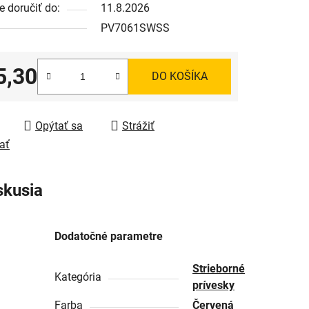
 doručiť do:
11.8.2026
PV7061SWSS
5,30
DO KOŠÍKA
tková cena:
Opýtať sa
Strážiť
ať
skusia
Dodatočné parametre
Strieborné
Kategória
prívesky
Farba
Červená