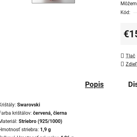
Môžeme
Kód:
€1
Jedno
Tlač
Zdieľ
Popis
Di
Krištály:
Swarovski
Farba krištálov:
červená, čierna
Materiál:
Striebro (925/1000)
Hmotnosť striebra:
1,9 g