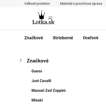
Prejsť
Veľkosti prsteňov
Materiál a povrchová úprava
na
obsah
Značkové
Strieborné
Oceľové
B
K
Preskočiť
Značkové
a
kategórie
o
t
č
Guess
e
n
g
Just Cavalli
ý
ó
p
r
Manuel Zed Zoppini
i
a
e
n
Misaki