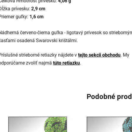
Celková Hmotnosť prívesku:
4,06 g
Dĺžka prívesku:
2,9 cm
Priemer guľky:
1,6 cm
Nádherná červeno-čierna guľka - ligotavý prívesok so strieborný
časťami osadená Swarovski krištálmi.
Príslušné strieborné retiazky nájdete v
tejto sekcii obchodu
. My
odporúčame zvoliť najmä
túto retiazku
.
Podobné prod