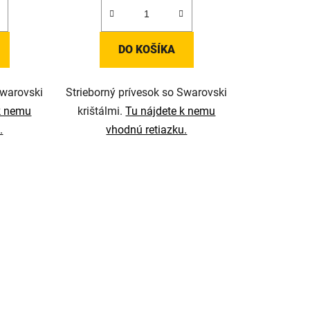
DO KOŠÍKA
Swarovski
Strieborný prívesok so Swarovski
k nemu
krištálmi.
Tu nájdete k nemu
.
vhodnú retiazku.