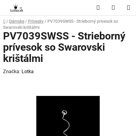
Prejsť
Hľadať
NÁKUP
na
obsah
KOŠÍK
Domov
/
Dámske
/
Prívesky
/
PV7039SWSS - Strieborný prívesok so
Swarovski krištálmi
PV7039SWSS - Strieborný
prívesok so Swarovski
krištálmi
Značka:
Lotka