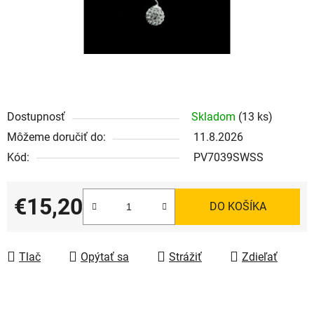
Dostupnosť
Skladom
(13 ks)
Môžeme doručiť do:
11.8.2026
Kód:
PV7039SWSS
€15,20
DO KOŠÍKA
Jednotková cena:
Tlač
Opýtať sa
Strážiť
Zdieľať