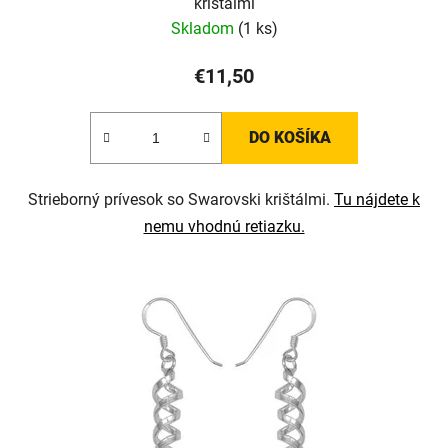
krištálmi
Skladom
(1 ks)
€11,50
DO KOŠÍKA
Strieborný prívesok so Swarovski krištálmi.
Tu nájdete k
nemu vhodnú retiazku.