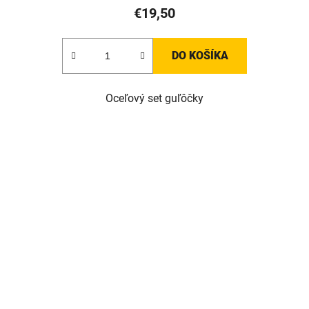
€19,50
DO KOŠÍKA
Oceľový set guľôčky