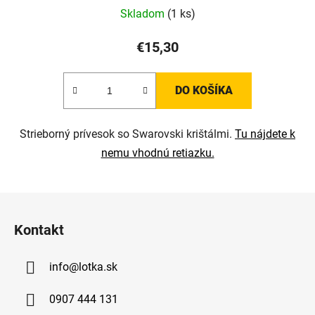
Skladom
(1 ks)
€15,30
DO KOŠÍKA
Strieborný prívesok so Swarovski krištálmi.
Tu nájdete k
nemu vhodnú retiazku.
Z
á
Kontakt
p
ä
info
@
lotka.sk
t
i
0907 444 131
e