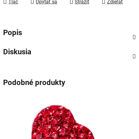
Tlač
Opýtať sa
Strážiť
Zdieľať
Popis
Diskusia
Podobné produkty