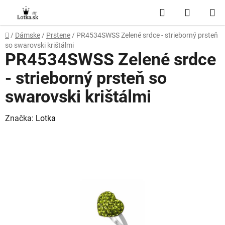
Prejsť
Hľadať
NÁKUP
na
obsah
KOŠÍK
Domov
/
Dámske
/
Prstene
/
PR4534SWSS Zelené srdce - strieborný prsteň
so swarovski krištálmi
PR4534SWSS Zelené srdce
- strieborný prsteň so
swarovski krištálmi
Značka:
Lotka