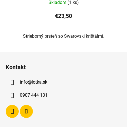
Skladom
(1 ks)
€23,50
Strieborný prsteň so Swarovski krištálmi.
Z
á
Kontakt
p
ä
info
@
lotka.sk
t
i
0907 444 131
e