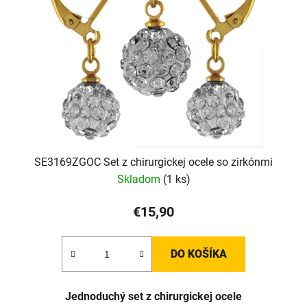
SE3169ZGOC Set z chirurgickej ocele so zirkónmi
Skladom
(1 ks)
€15,90
DO KOŠÍKA
J
ednoduchý set z chirurgickej ocele