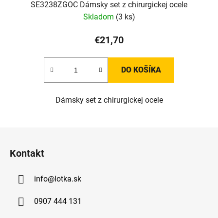
SE3238ZGOC Dámsky set z chirurgickej ocele
Skladom
(3 ks)
€21,70
DO KOŠÍKA
Dámsky set z chirurgickej ocele
Z
á
Kontakt
p
ä
info
@
lotka.sk
t
i
0907 444 131
e