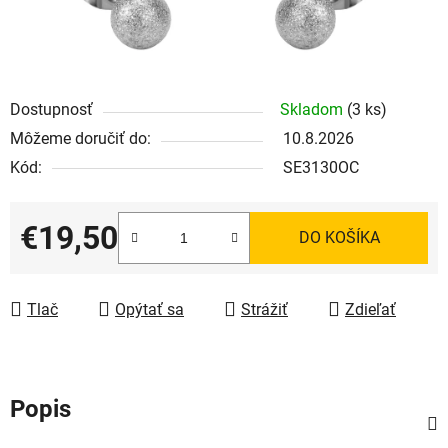
Dostupnosť
Skladom
(3 ks)
Môžeme doručiť do:
10.8.2026
Kód:
SE3130OC
€19,50
DO KOŠÍKA
Jednotková cena:
Tlač
Opýtať sa
Strážiť
Zdieľať
Popis