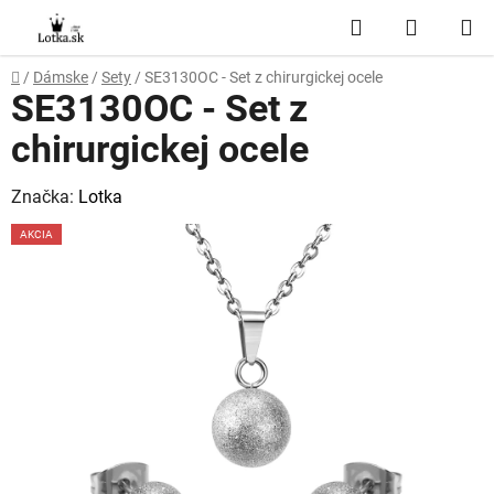
Prejsť
Hľadať
NÁKUP
na
obsah
KOŠÍK
Domov
/
Dámske
/
Sety
/
SE3130OC - Set z chirurgickej ocele
SE3130OC - Set z
chirurgickej ocele
Značka:
Lotka
AKCIA