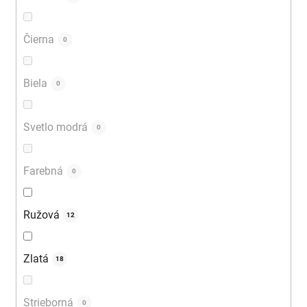
Čierna
0
Biela
0
Svetlo modrá
0
Farebná
0
Ružová
12
Zlatá
18
Strieborná
0