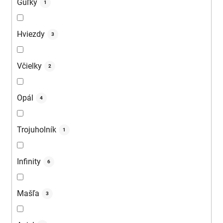
Guľky
1
Hviezdy
3
Včielky
2
Opál
4
Trojuholník
1
Infinity
6
Mašľa
3