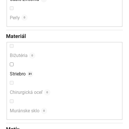
Perly
0
Materiál
Bižutéria
0
Striebro
31
Chirurgická oceľ
0
Muránske sklo
0