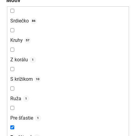
Motív
Srdiečko
86
Kruhy
57
Z korálu
1
S krížikom
10
Ruža
1
Pre šťastie
1