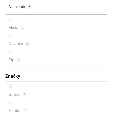
u
Na sklade
31
k
t
o
Akcia
0
v
Novinka
0
Tip
0
Značky
Guess
0
Haribo
0