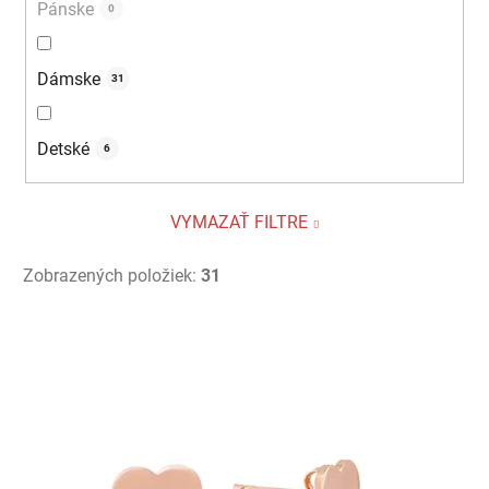
Pánske
0
Dámske
31
Detské
6
VYMAZAŤ FILTRE
Zobrazených položiek:
31
V
ý
p
i
s
p