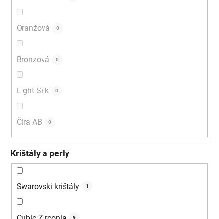
Oranžová
0
Bronzová
0
Light Silk
0
Číra AB
0
Krištály a perly
Swarovski krištály
1
Cubic Zirconia
9