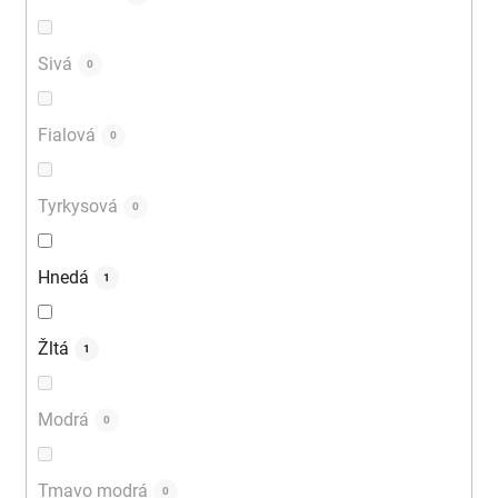
Sivá
0
Fialová
0
Tyrkysová
0
Hnedá
1
Žltá
1
Modrá
0
Tmavo modrá
0