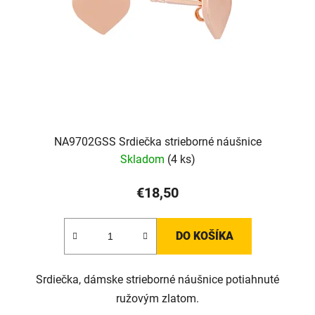
r
o
d
u
k
t
o
v
NA9702GSS Srdiečka strieborné náušnice
Skladom
(4 ks)
€18,50
DO KOŠÍKA
Srdiečka, dámske strieborné náušnice potiahnuté
ružovým zlatom.