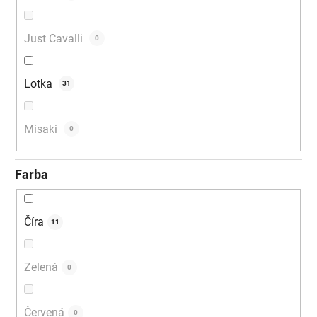
Just Cavalli
0
Lotka
31
Misaki
0
Farba
Číra
11
Zelená
0
Červená
0