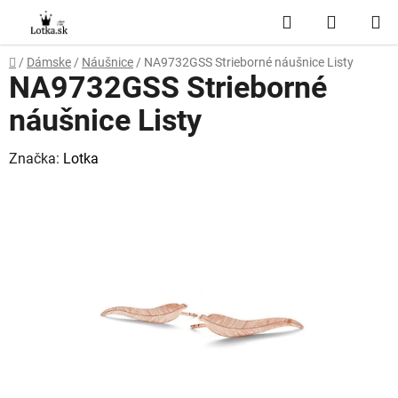
Prejsť
Hľadať
NÁKUP
na
obsah
KOŠÍK
Domov
/
Dámske
/
Náušnice
/
NA9732GSS Strieborné náušnice Listy
NA9732GSS Strieborné
náušnice Listy
Značka:
Lotka