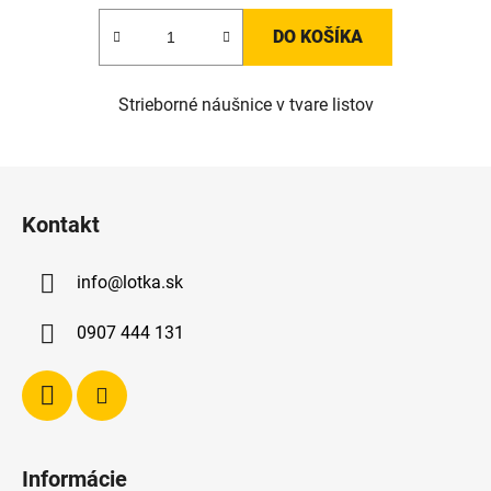
DO KOŠÍKA
Strieborné náušnice v tvare listov
Z
á
Kontakt
p
ä
info
@
lotka.sk
t
i
0907 444 131
e
Informácie