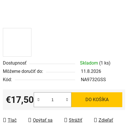
Dostupnosť
Skladom
(1 ks)
Môžeme doručiť do:
11.8.2026
Kód:
NA9732GSS
€17,50
DO KOŠÍKA
Jednotková cena:
Tlač
Opýtať sa
Strážiť
Zdieľať