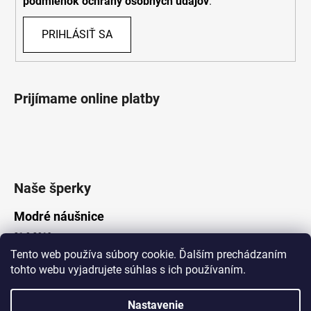
podmienok ochrany osobných údajov
.
PRIHLÁSIŤ SA
Prijímame online platby
Naše šperky
Modré náušnice
21.8.2019
Tento web používa súbory cookie. Ďalším prechádzaním
tohto webu vyjadrujete súhlas s ich používaním.
Vytvoril Shoptet
Nastavenie
Copyright 2026
Lotka.sk
. Všetky práva vyhradené.