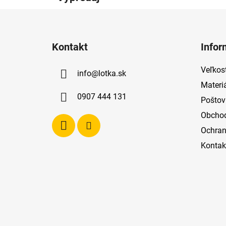
Z
á
Kontakt
Infor
p
ä
Veľkost
info
@
lotka.sk
t
Materi
i
0907 444 131
Poštov
e
Obcho
Ochran
Kontak