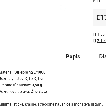
Kód:
€1
Jedno
Tlač
Zdieľ
Popis
Di
Materiál:
Striebro 925/1000
Rozmery listov:
0,8 x 0,8 cm
Hmotnosť náušníc:
0,84 g
Povrchová úprava:
Žlté zlato
Minimalistické, krásne, strieborné náušnice s monstera listami.