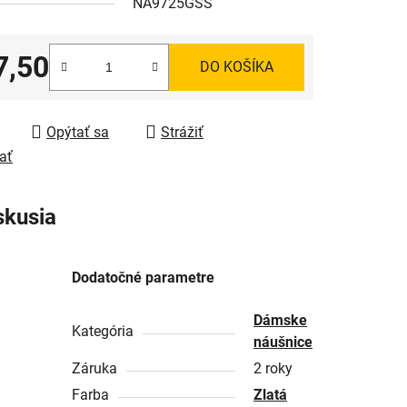
NA9725GSS
7,50
DO KOŠÍKA
tková cena:
Opýtať sa
Strážiť
ať
skusia
Dodatočné parametre
Dámske
Kategória
náušnice
Záruka
2 roky
Farba
Zlatá