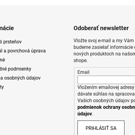
mácie
Odoberať newsletter
Vložte svoj e-mail a my Vám
i prsteňov
budeme zasielať informácie 
ál a povrchová úprava
nových produktoch na našom
né
shope.
dné podmienky
Email
a osobných údajov
ty
Vložením emailovej adresy
dávate súhlas na spracova
Vašich osobných údajov p
podmienok ochrany osob
údajov
.
PRIHLÁSIŤ SA