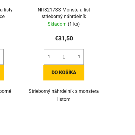
 listy
NH8217SS Monstera list
ice
strieborný náhrdelník
Skladom
(1 ks)
€31,50
DO KOŠÍKA
eborné
Strieborný náhrdelník s monstera
listom