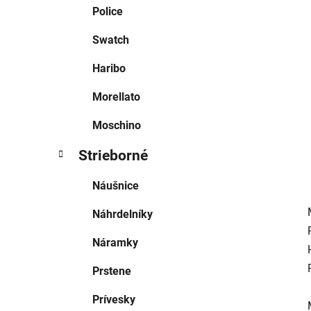
e
Police
l
Swatch
Haribo
Morellato
Moschino
Strieborné
Náušnice
Náhrdelníky
Náramky
Prstene
Prívesky