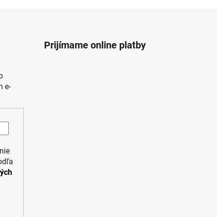
Prijímame online platby
o
 e-
nie
odľa
ných