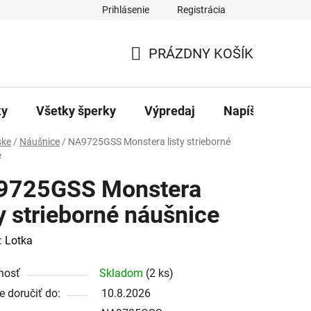
Prihlásenie
Registrácia
ajov
Kontakty
PRÁZDNY KOŠÍK
NÁKUPNÝ
KOŠÍK
ky
Všetky šperky
Výpredaj
Napíšte nám
ke
/
Náušnice
/
NA9725GSS Monstera listy strieborné
e
9725GSS Monstera
ty strieborné náušnice
:
Lotka
nosť
Skladom
(2 ks)
 doručiť do:
10.8.2026