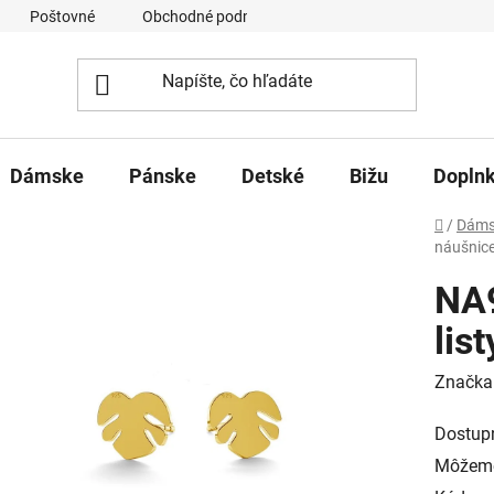
Poštovné
Obchodné podmienky
Ochrana osobných úd
Dámske
Pánske
Detské
Bižu
Dopln
Domov
/
Dáms
náušnic
NA
lis
Značka
Dostup
Môžeme