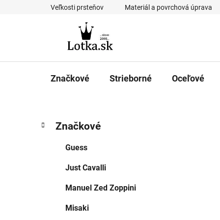
Prejsť
Veľkosti prsteňov
Materiál a povrchová úprava
na
obsah
Značkové
Strieborné
Oceľové
B
K
Preskočiť
Značkové
a
kategórie
o
t
č
Guess
e
n
g
Just Cavalli
ý
ó
p
r
Manuel Zed Zoppini
i
a
e
n
Misaki