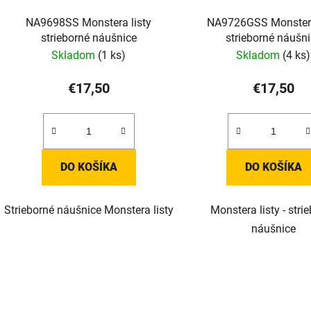
NA9698SS Monstera listy
NA9726GSS Monstera
strieborné náušnice
strieborné náušn
Skladom
(1 ks)
Skladom
(4 ks)
€17,50
€17,50
DO KOŠÍKA
DO KOŠÍKA
Strieborné náušnice Monstera listy
Monstera listy - stri
náušnice