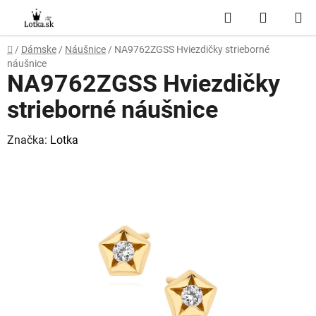
Prejsť
Hľadať
NÁKUP
na
obsah
KOŠÍK
Domov
/
Dámske
/
Náušnice
/
NA9762ZGSS Hviezdičky strieborné
náušnice
NA9762ZGSS Hviezdičky
strieborné náušnice
Značka:
Lotka