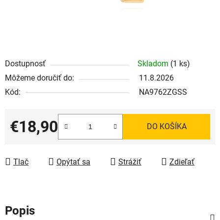
Dostupnosť
Skladom
(1 ks)
Môžeme doručiť do:
11.8.2026
Kód:
NA9762ZGSS
€18,90
DO KOŠÍKA
Jednotková cena:
Tlač
Opýtať sa
Strážiť
Zdieľať
Popis