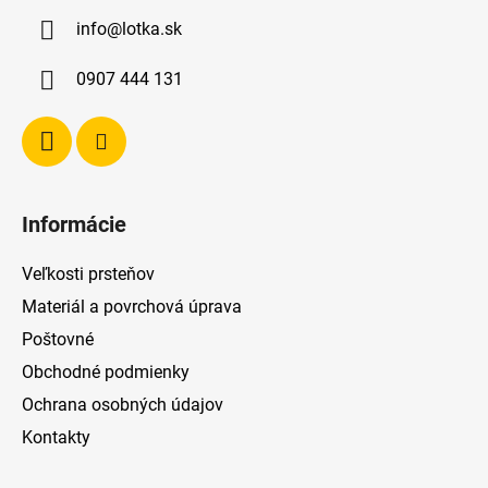
ä
info
@
lotka.sk
t
i
0907 444 131
e
Informácie
Veľkosti prsteňov
Materiál a povrchová úprava
Poštovné
Obchodné podmienky
Ochrana osobných údajov
Kontakty