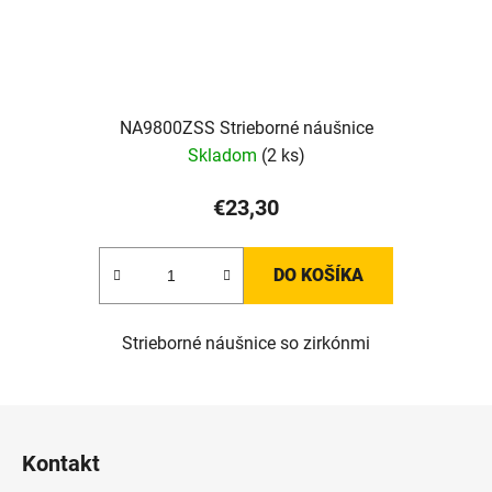
NA9800ZSS Strieborné náušnice
Skladom
(2 ks)
€23,30
DO KOŠÍKA
Strieborné náušnice so zirkónmi
Z
á
Kontakt
p