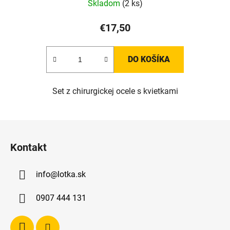
Skladom
(2 ks)
€17,50
DO KOŠÍKA
Set z chirurgickej ocele s kvietkami
Z
á
Kontakt
p
ä
info
@
lotka.sk
t
i
0907 444 131
e