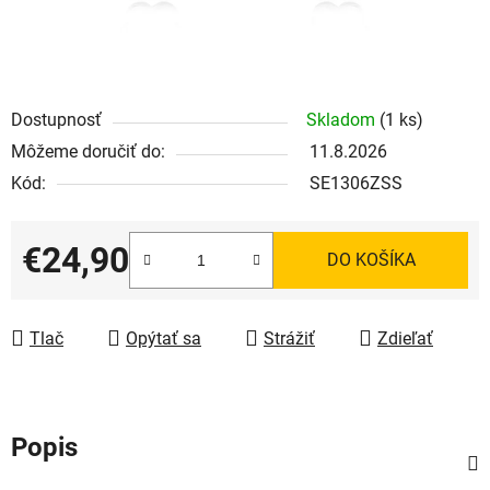
Dostupnosť
Skladom
(1 ks)
Môžeme doručiť do:
11.8.2026
Kód:
SE1306ZSS
€24,90
DO KOŠÍKA
Jednotková cena:
Tlač
Opýtať sa
Strážiť
Zdieľať
Popis