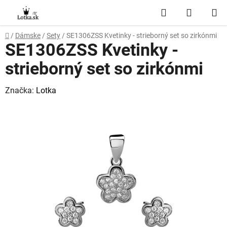
Prejsť
Hľadať
NÁKUP
na
obsah
KOŠÍK
Domov
/
Dámske
/
Sety
/
SE1306ZSS Kvetinky - strieborný set so zirkónmi
SE1306ZSS Kvetinky -
strieborný set so zirkónmi
Značka:
Lotka