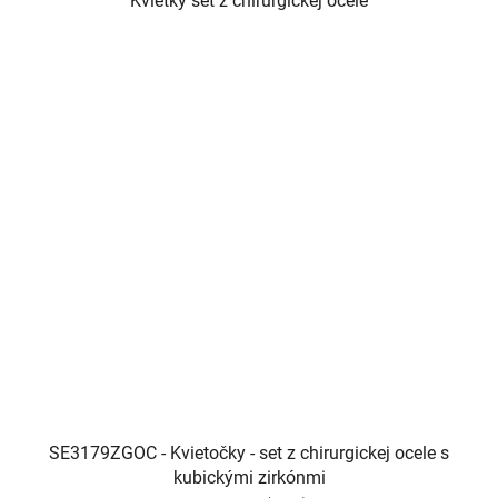
Kvietky set z chirurgickej ocele
SE3179ZGOC - Kvietočky - set z chirurgickej ocele s
kubickými zirkónmi