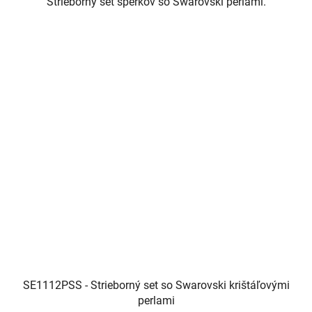
Strieborný set šperkov so Swarovski perlami.
SE1112PSS - Strieborný set so Swarovski krištáľovými
perlami