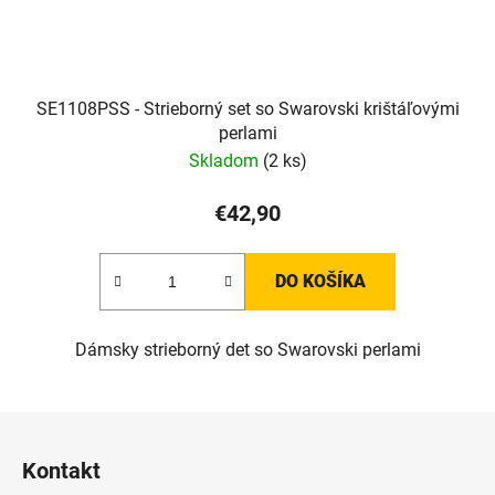
SE1108PSS - Strieborný set so Swarovski krištáľovými
perlami
Skladom
(2 ks)
€42,90
DO KOŠÍKA
Dámsky strieborný det so Swarovski perlami
Z
á
Kontakt
p