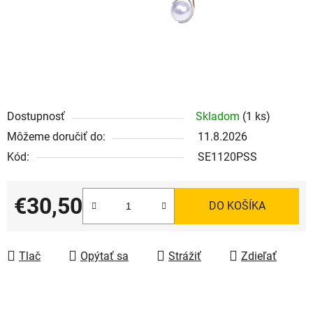
Dostupnosť
Skladom
(1 ks)
Môžeme doručiť do:
11.8.2026
Kód:
SE1120PSS
€30,50
DO KOŠÍKA
Jednotková cena:
Tlač
Opýtať sa
Strážiť
Zdieľať