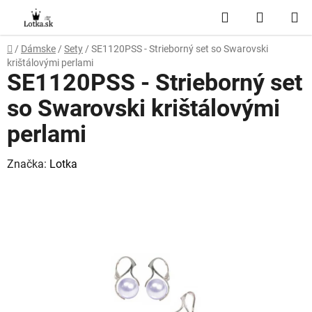
Prejsť
Hľadať
NÁKUP
na
obsah
KOŠÍK
Domov
/
Dámske
/
Sety
/
SE1120PSS - Strieborný set so Swarovski
krištálovými perlami
SE1120PSS - Strieborný set
so Swarovski krištálovými
perlami
Značka:
Lotka