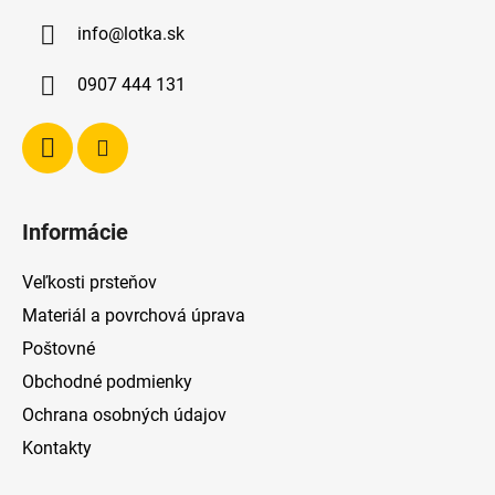
ä
info
@
lotka.sk
t
i
0907 444 131
e
Informácie
Veľkosti prsteňov
Materiál a povrchová úprava
Poštovné
Obchodné podmienky
Ochrana osobných údajov
Kontakty