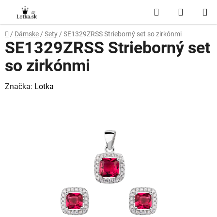
Prejsť
Hľadať
NÁKUP
na
obsah
KOŠÍK
Domov
/
Dámske
/
Sety
/
SE1329ZRSS Strieborný set so zirkónmi
SE1329ZRSS Strieborný set
so zirkónmi
Značka:
Lotka