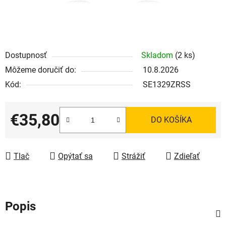
Dostupnosť
Skladom
(2 ks)
Môžeme doručiť do:
10.8.2026
Kód:
SE1329ZRSS
€35,80
DO KOŠÍKA
Jednotková cena:
Tlač
Opýtať sa
Strážiť
Zdieľať
Popis