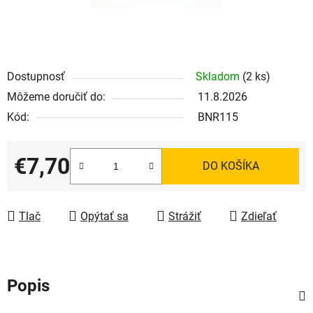
Dostupnosť
Skladom
(2 ks)
Môžeme doručiť do:
11.8.2026
Kód:
BNR115
€7,70
DO KOŠÍKA
Jednotková cena:
Tlač
Opýtať sa
Strážiť
Zdieľať
Popis