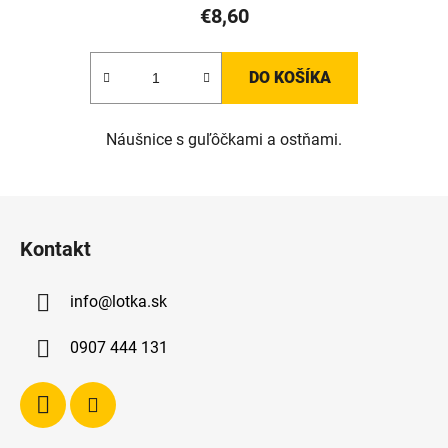
€8,60
DO KOŠÍKA
Náušnice s guľôčkami a ostňami.
Z
á
Kontakt
p
ä
info
@
lotka.sk
t
i
0907 444 131
e