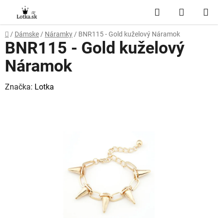
Prejsť
Hľadať
NÁKUP
na
obsah
KOŠÍK
Domov
/
Dámske
/
Náramky
/
BNR115 - Gold kuželový Náramok
BNR115 - Gold kuželový
Náramok
Značka:
Lotka