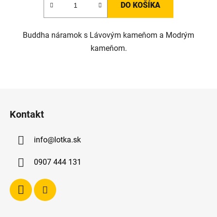
DO KOŠÍKA
Buddha náramok s Lávovým kameňom a Modrým
kameňom.
Z
á
Kontakt
p
ä
info
@
lotka.sk
t
i
0907 444 131
e