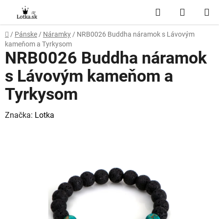
Prejsť
Hľadať
NÁKUP
na
obsah
KOŠÍK
Domov
/
Pánske
/
Náramky
/
NRB0026 Buddha náramok s Lávovým
kameňom a Tyrkysom
NRB0026 Buddha náramok
s Lávovým kameňom a
Tyrkysom
Značka:
Lotka