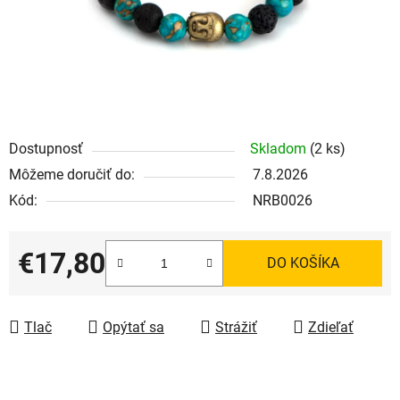
Dostupnosť
Skladom
(2 ks)
Môžeme doručiť do:
7.8.2026
Kód:
NRB0026
€17,80
DO KOŠÍKA
Jednotková cena:
Tlač
Opýtať sa
Strážiť
Zdieľať