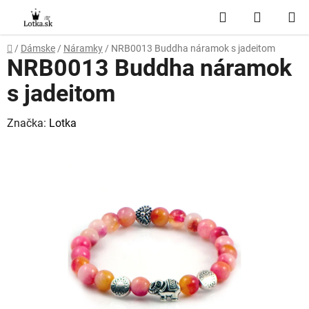
Prejsť
Hľadať
NÁKUP
na
obsah
KOŠÍK
Domov
/
Dámske
/
Náramky
/
NRB0013 Buddha náramok s jadeitom
NRB0013 Buddha náramok
s jadeitom
Značka:
Lotka