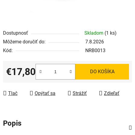
Dostupnosť
Skladom
(1 ks)
Môžeme doručiť do:
7.8.2026
Kód:
NRB0013
€17,80
DO KOŠÍKA
Jednotková cena:
Tlač
Opýtať sa
Strážiť
Zdieľať
Popis