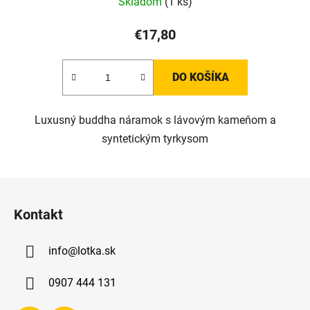
Skladom
(1 ks)
€17,80
DO KOŠÍKA
Luxusný buddha náramok s lávovým kameňom a
syntetickým tyrkysom
Z
á
Kontakt
p
ä
info
@
lotka.sk
t
i
0907 444 131
e