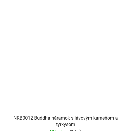
NRB0012 Buddha náramok s lávovým kameňom a
tyrkysom