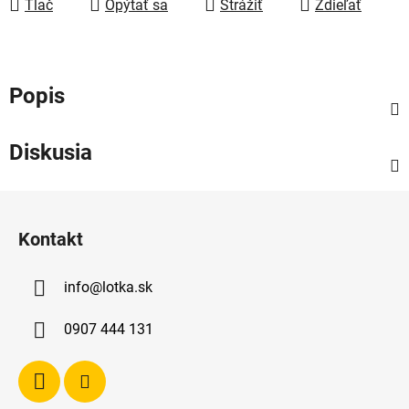
Tlač
Opýtať sa
Strážiť
Zdieľať
Popis
Diskusia
Z
á
Kontakt
p
ä
info
@
lotka.sk
t
i
0907 444 131
e