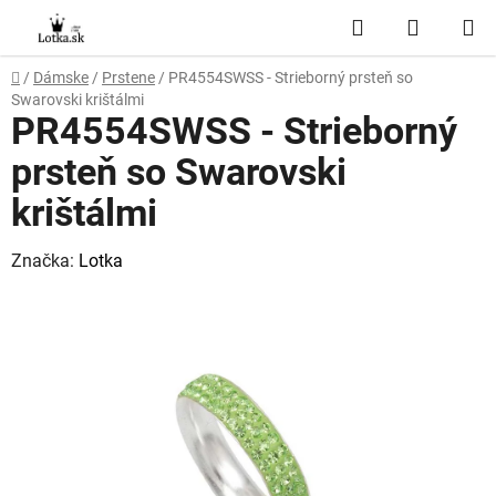
Prejsť
Hľadať
NÁKUP
na
obsah
KOŠÍK
Domov
/
Dámske
/
Prstene
/
PR4554SWSS - Strieborný prsteň so
Swarovski krištálmi
PR4554SWSS - Strieborný
prsteň so Swarovski
krištálmi
Značka:
Lotka