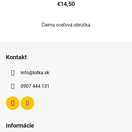
€14,50
Čierna oceľová obrúčka
Z
á
Kontakt
p
ä
info
@
lotka.sk
t
i
0907 444 131
e
Informácie