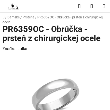
Prejsť
Hľadať
NÁKUP
na
obsah
KOŠÍK
Domov
/
Dámske
/
Prstene
/
PR6359OC - Obrúčka - prsteň z chirurgickej
ocele
PR6359OC - Obrúčka -
prsteň z chirurgickej ocele
Značka:
Lotka