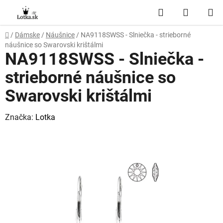
Prejsť
Hľadať
NÁKUP
na
obsah
KOŠÍK
Domov
/
Dámske
/
Náušnice
/
NA9118SWSS - Slniečka - strieborné
náušnice so Swarovski krištálmi
NA9118SWSS - Slniečka -
strieborné náušnice so
Swarovski krištálmi
Značka:
Lotka