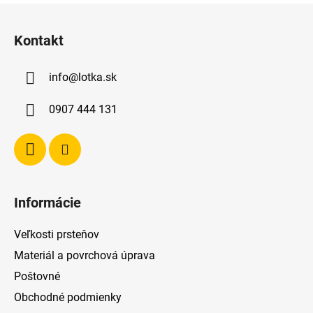
Z
á
Kontakt
p
ä
info
@
lotka.sk
t
i
0907 444 131
e
Informácie
Veľkosti prsteňov
Materiál a povrchová úprava
Poštovné
Obchodné podmienky