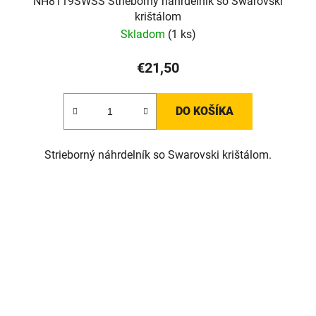
NH8119SWSS Strieborný náhrdelník so Swarovski
krištálom
Skladom
(1 ks)
€21,50
DO KOŠÍKA
Strieborný náhrdelník so Swarovski krištálom.