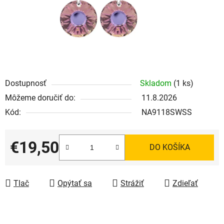
Dostupnosť
Skladom
(1 ks)
Môžeme doručiť do:
11.8.2026
Kód:
NA9118SWSS
€19,50
DO KOŠÍKA
Jednotková cena:
Tlač
Opýtať sa
Strážiť
Zdieľať