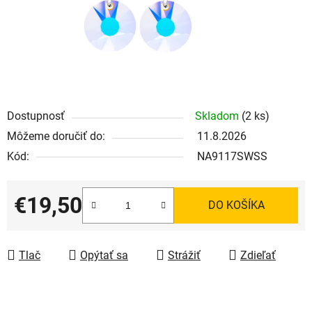
Dostupnosť
Skladom
(2 ks)
Môžeme doručiť do:
11.8.2026
Kód:
NA9117SWSS
€19,50
DO KOŠÍKA
Jednotková cena:
Tlač
Opýtať sa
Strážiť
Zdieľať