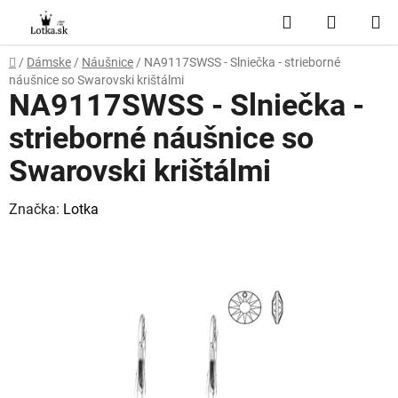
Prejsť
Hľadať
NÁKUP
na
obsah
KOŠÍK
Domov
/
Dámske
/
Náušnice
/
NA9117SWSS - Slniečka - strieborné
náušnice so Swarovski krištálmi
NA9117SWSS - Slniečka -
strieborné náušnice so
Swarovski krištálmi
Značka:
Lotka