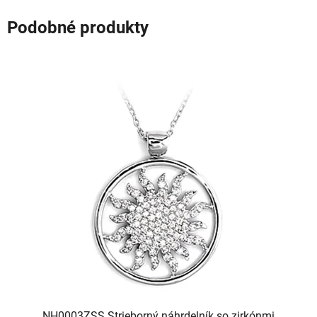
Podobné produkty
NH0003ZSS Strieborný náhrdelník so zirkónmi