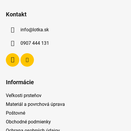
Z
á
Kontakt
p
ä
info
@
lotka.sk
t
i
0907 444 131
e
Informácie
Veľkosti prsteňov
Materiál a povrchová úprava
Poštovné
Obchodné podmienky
Ochrana osobných údajov