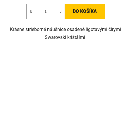
DO KOŠÍKA
Krásne strieborné náušnice osadené ligotavými čírymi
Swarovski krištálmi