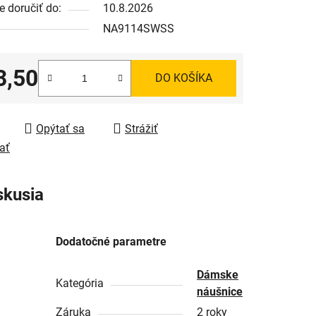
 doručiť do:
10.8.2026
NA9114SWSS
3,50
DO KOŠÍKA
tková cena:
Opýtať sa
Strážiť
ať
skusia
Dodatočné parametre
Dámske
Kategória
náušnice
Záruka
2 roky