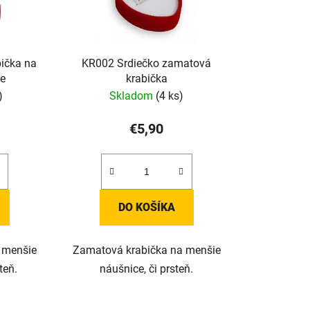
ička na
KR002 Srdiečko zamatová
ce
krabička
)
Skladom
(4 ks)
€5,90
DO KOŠÍKA
 menšie
Zamatová krabička na menšie
teň.
náušnice, či prsteň.