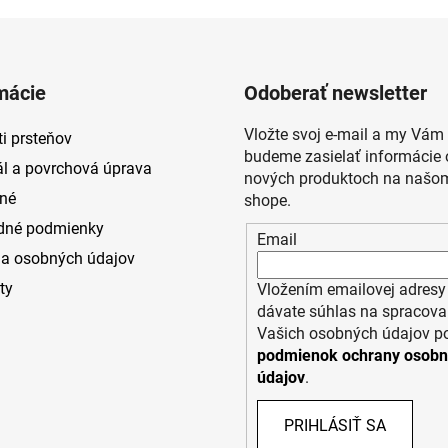
mácie
Odoberať newsletter
Vložte svoj e-mail a my Vám
i prsteňov
budeme zasielať informácie 
ál a povrchová úprava
nových produktoch na našom
né
shope.
dné podmienky
Email
a osobných údajov
ty
Vložením emailovej adresy
dávate súhlas na spracova
Vašich osobných údajov p
podmienok ochrany osob
údajov
.
PRIHLÁSIŤ SA