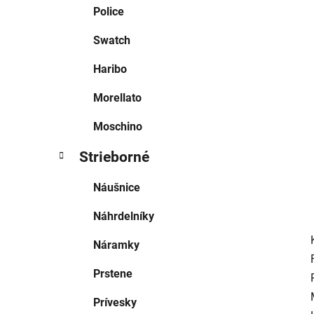
e
Police
l
Swatch
Haribo
Morellato
Moschino
Strieborné
Náušnice
Náhrdelníky
Náramky
Prstene
Prívesky