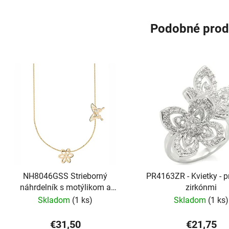
Podobné prod
NH8046GSS Strieborný
PR4163ZR - Kvietky - p
náhrdelník s motýlikom a
zirkónmi
kvietkom
Skladom
(1 ks)
Skladom
(1 ks)
€31,50
€21,75