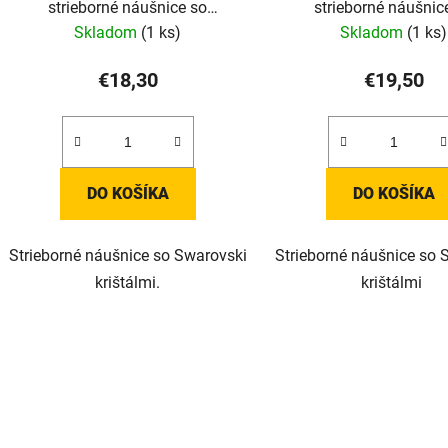
strieborné náušnice so
strieborné náušnic
Swarovski krištálmi
Swarovski krištá
Skladom
(1 ks)
Skladom
(1 ks)
€18,30
€19,50
DO KOŠÍKA
DO KOŠÍKA
Strieborné náušnice so Swarovski
Strieborné náušnice so 
krištálmi.
krištálmi