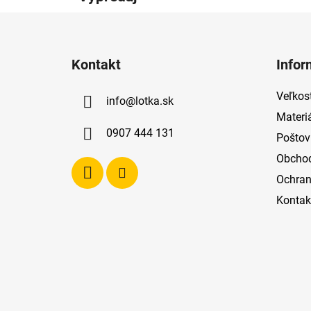
Z
á
Kontakt
Infor
p
ä
Veľkost
info
@
lotka.sk
t
Materi
i
0907 444 131
Poštov
e
Obcho
Ochran
Kontak