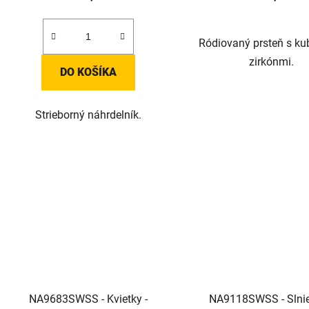
Ródiovaný prsteň s ku
zirkónmi.
DO KOŠÍKA
Strieborný náhrdelník.
NA9683SWSS - Kvietky -
NA9118SWSS - Slnie