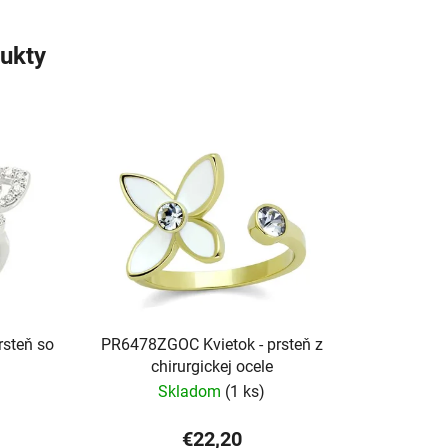
ukty
rsteň so
PR6478ZGOC Kvietok - prsteň z
chirurgickej ocele
Skladom
(1 ks)
€22,20