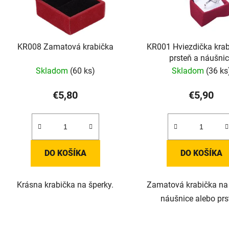
KR008 Zamatová krabička
KR001 Hviezdička krab
prsteň a náušni
Skladom
(60 ks)
Skladom
(36 ks
€5,80
€5,90
DO KOŠÍKA
DO KOŠÍKA
Krásna krabička na šperky.
Zamatová krabička na
náušnice alebo prs