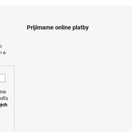
Prijímame online platby
o
 e-
nie
odľa
ných