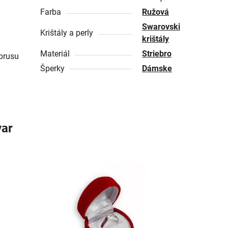
Farba
Ružová
Swarovski
Krištály a perly
krištály
Materiál
Striebro
brusu
Šperky
Dámske
var