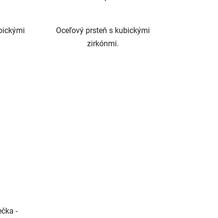
bickými
Oceľový prsteň s kubickými
zirkónmi.
čka -