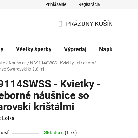
Prihlásenie
Registrácia
ajov
Kontakty
PRÁZDNY KOŠÍK
NÁKUPNÝ
KOŠÍK
ky
Všetky šperky
Výpredaj
Napíšte nám
ke
/
Náušnice
/
NA9114SWSS - Kvietky - strieborné
 so Swarovski krištálmi
114SWSS - Kvietky -
ieborné náušnice so
rovski krištálmi
:
Lotka
nosť
Skladom
(1 ks)