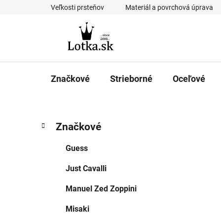
Prejsť
Veľkosti prsteňov
Materiál a povrchová úprava
na
obsah
Značkové
Strieborné
Oceľové
B
K
Preskočiť
Značkové
a
kategórie
o
t
č
Guess
e
n
g
Just Cavalli
ý
ó
p
r
Manuel Zed Zoppini
i
a
e
n
Misaki