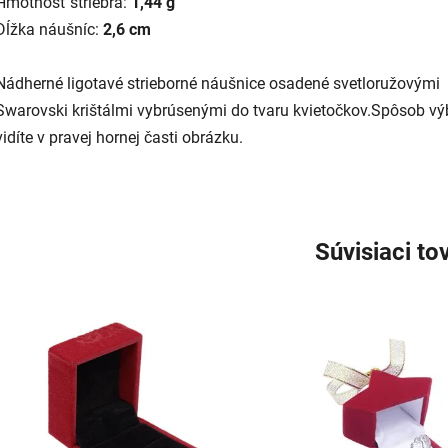
Hmotnosť striebra:
1,44 g
Dĺžka náušníc:
2,6 cm
Nádherné ligotavé strieborné náušnice osadené svetloružovými
Swarovski krištálmi vybrúsenými do tvaru kvietočkov.Spôsob vý
vidíte v pravej hornej časti obrázku.
Súvisiaci to