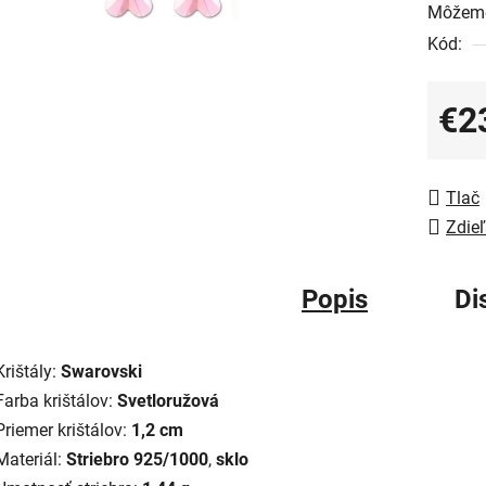
Môžeme
Kód:
€2
Jedno
Tlač
Zdieľ
Popis
Di
Krištály:
Swarovski
Farba krištálov:
Svetloružová
Priemer krištálov:
1,2 cm
Materiál:
Striebro 925/1000
,
sklo