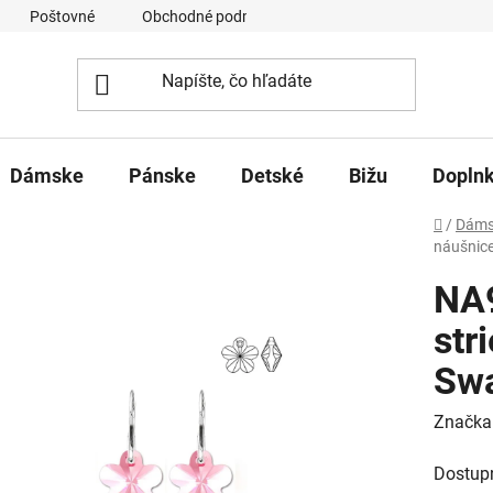
Poštovné
Obchodné podmienky
Ochrana osobných úd
Dámske
Pánske
Detské
Bižu
Dopln
Domov
/
Dáms
náušnice
NA9
str
Swa
Značka
Dostup