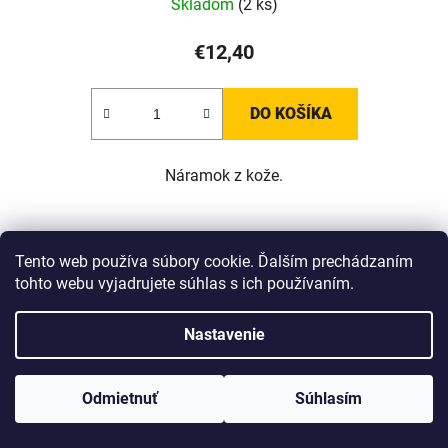
Skladom
(2 ks)
€12,40
DO KOŠÍKA
Náramok z kože.
Tento web používa súbory cookie. Ďalším prechádzaním
tohto webu vyjadrujete súhlas s ich používaním.
Nastavenie
www.Lotka.sk - najkrajšie šperky za dobré ceny. Pri nákupe nad 50€
poštovné zdarma. Nakupujte s dôverou - naša spoločnosť je s
Odmietnuť
Súhlasím
Vami už od roku 2008!