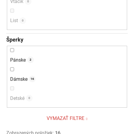
Vtáčik
0
List
0
Šperky
Pánske
2
Dámske
16
Detské
0
VYMAZAŤ FILTRE
Zobrazených položiek:
16