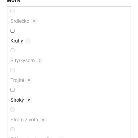
Motív
Srdiečko
0
Kruhy
1
S tyrkysom
0
Trojité
0
Široký
2
Strom života
0