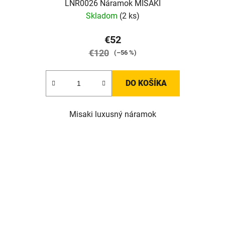
LNR0026 Náramok MISAKI
Skladom
(2 ks)
€52
€120
(–56 %)
DO KOŠÍKA
Misaki luxusný náramok