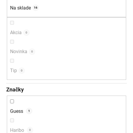
u
Na sklade
16
k
t
o
Akcia
0
v
Novinka
0
Tip
0
Značky
Guess
1
Haribo
0