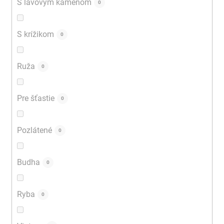
S lávovým kameňom
0
S krížikom
0
Ruža
0
Pre šťastie
0
Pozlátené
0
Budha
0
Ryba
0