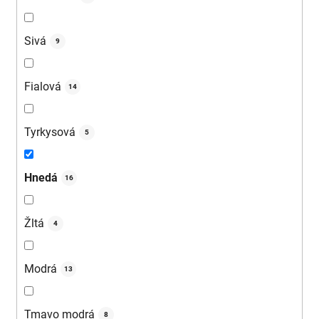
Sivá
9
Fialová
14
Tyrkysová
5
Hnedá
16
Žltá
4
Modrá
13
Tmavo modrá
8