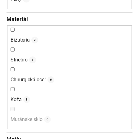
Materiál
Bižutéria
2
Striebro
1
Chirurgická oceľ
6
Koža
8
Muránske sklo
0