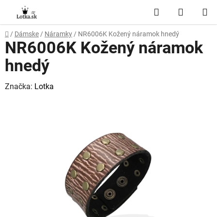
Prejsť
Hľadať
NÁKUP
na
obsah
KOŠÍK
Domov
/
Dámske
/
Náramky
/
NR6006K Kožený náramok hnedý
NR6006K Kožený náramok
hnedý
Značka:
Lotka