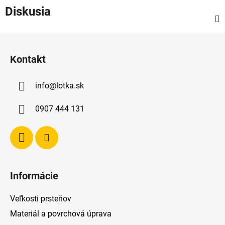
Diskusia
Z
á
Kontakt
p
ä
info
@
lotka.sk
t
i
0907 444 131
e
Informácie
Veľkosti prsteňov
Materiál a povrchová úprava