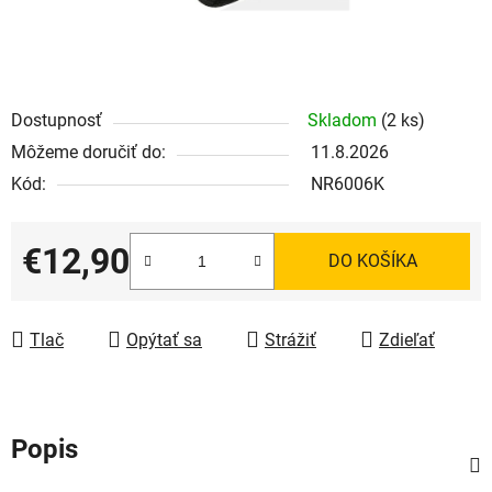
Dostupnosť
Skladom
(2 ks)
Môžeme doručiť do:
11.8.2026
Kód:
NR6006K
€12,90
DO KOŠÍKA
Jednotková cena:
Tlač
Opýtať sa
Strážiť
Zdieľať
Popis