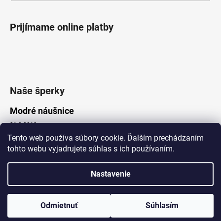
Prijímame online platby
Naše šperky
Modré náušnice
21.8.2019
Tento web používa súbory cookie. Ďalším prechádzaním
tohto webu vyjadrujete súhlas s ich používaním.
Vytvoril Shoptet
Nastavenie
Copyright 2026
Lotka.sk
. Všetky práva vyhradené.
Upraviť nastavenie cookies
www.Lotka.sk - najkrajšie šperky za dobré ceny. Pri nákupe nad 50€
poštovné zdarma. Nakupujte s dôverou - naša spoločnosť je s
Odmietnuť
Súhlasím
Vami už od roku 2008!