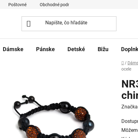
Poštovné
Obchodné podmienky
Ochrana osobných úd
Dámske
Pánske
Detské
Bižu
Dopln
Domov
/
Dáms
ocele
NR
chi
Značka
Dostup
Môžeme