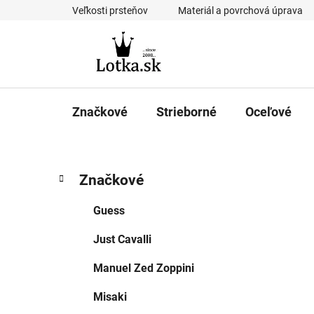
Prejsť
Veľkosti prsteňov
Materiál a povrchová úprava
na
obsah
Značkové
Strieborné
Oceľové
B
K
Preskočiť
Značkové
a
kategórie
o
t
č
Guess
e
n
g
Just Cavalli
ý
ó
p
r
Manuel Zed Zoppini
i
a
e
n
Misaki