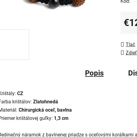
Kód:
€1
Jedno
Tlač
Zdieľ
Popis
Di
Krištály:
CZ
Farba krištálov:
Zlatohnedá
Materiál:
Chirurgická oceľ, bavlna
Priemer krištálovej guľky:
1,3 cm
Jedinečný náramok z bavlnenej priadze s oceľovými korálkami 