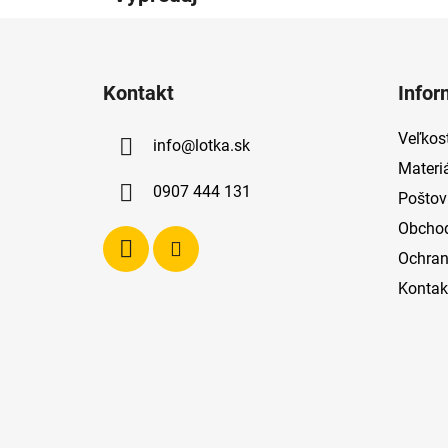
Z
á
Kontakt
Infor
p
ä
Veľkost
info
@
lotka.sk
t
Materi
i
0907 444 131
Poštov
e
Obcho
Ochran
Kontak