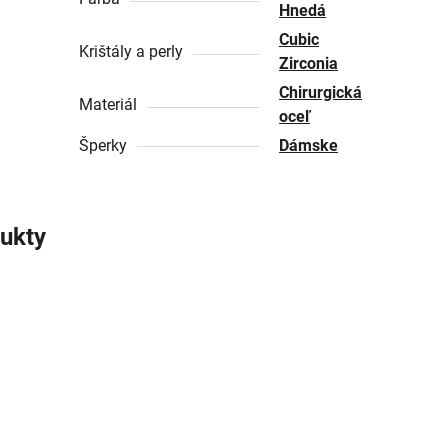
Hnedá
Cubic
Krištály a perly
Zirconia
Chirurgická
Materiál
oceľ
Šperky
Dámske
ukty