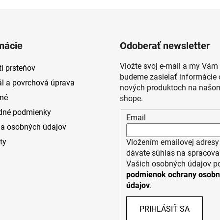
mácie
Odoberať newsletter
Vložte svoj e-mail a my Vám
i prsteňov
budeme zasielať informácie 
ál a povrchová úprava
nových produktoch na našom
né
shope.
dné podmienky
Email
a osobných údajov
ty
Vložením emailovej adresy
dávate súhlas na spracova
Vašich osobných údajov p
podmienok ochrany osob
údajov
.
PRIHLÁSIŤ SA