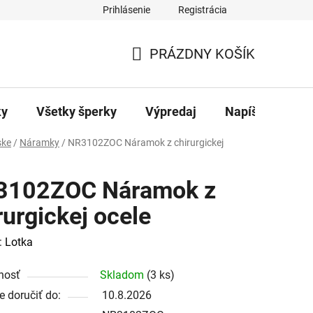
Prihlásenie
Registrácia
ajov
Kontakty
PRÁZDNY KOŠÍK
NÁKUPNÝ
KOŠÍK
ky
Všetky šperky
Výpredaj
Napíšte nám
ke
/
Náramky
/
NR3102ZOC Náramok z chirurgickej
3102ZOC Náramok z
rurgickej ocele
:
Lotka
nosť
Skladom
(3 ks)
 doručiť do:
10.8.2026