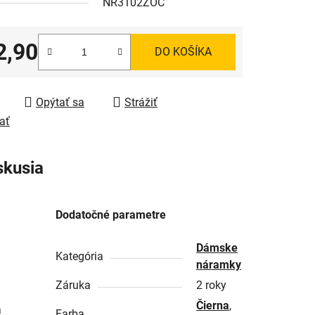
NR3102ZOC
2,90
DO KOŠÍKA
tková cena:
Opýtať sa
Strážiť
ať
skusia
Dodatočné parametre
Dámske
Kategória
náramky
Záruka
2 roky
Čierna
,
a
Farba