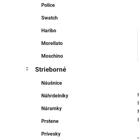
e
Police
l
Swatch
Haribo
Morellato
Moschino
Strieborné
Náušnice
Náhrdelníky
Náramky
Prstene
Prívesky