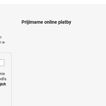
Prijímame online platby
o
 e-
nie
odľa
ných