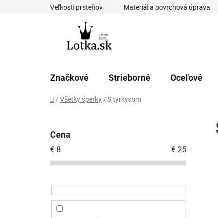
Prejsť
Veľkosti prsteňov
Materiál a povrchová úprava
na
obsah
Značkové
Strieborné
Oceľové
Domov
/
Všetky šperky
/
S tyrkysom
B
o
Cena
č
€
8
€
25
n
ý
p
a
n
e