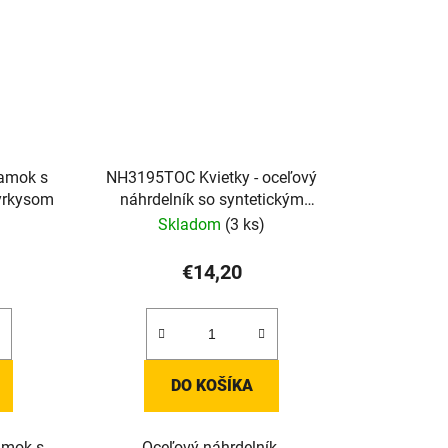
amok s
NH3195TOC Kvietky - oceľový
yrkysom
náhrdelník so syntetickým
tyrkysom
Skladom
(3 ks)
€14,20
DO KOŠÍKA
amok s
Oceľový náhrdelník.