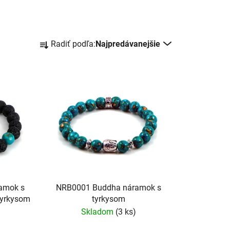
R
Radiť podľa:
Najpredávanejšie
a
d
e
n
i
e
p
r
o
d
u
amok s
NRB0001 Buddha náramok s
k
yrkysom
tyrkysom
t
Skladom
(3 ks)
o