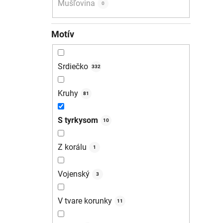
Mušľovina
0
Motív
Srdiečko
332
Kruhy
81
S tyrkysom
10
Z korálu
1
Vojenský
3
V tvare korunky
11