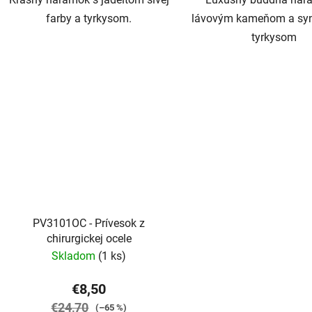
farby a tyrkysom.
lávovým kameňom a syn
tyrkysom
PV3101OC - Prívesok z
chirurgickej ocele
Skladom
(1 ks)
€8,50
€24,70
(–65 %)