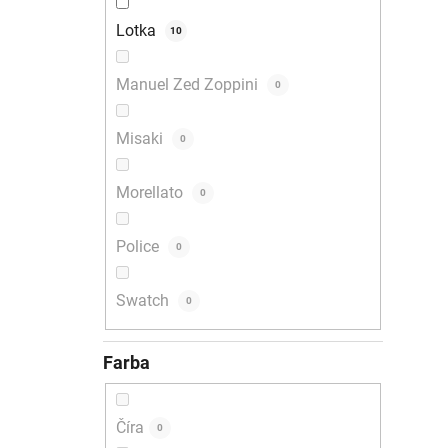
Lotka
10
Manuel Zed Zoppini
0
Misaki
0
Morellato
0
Police
0
Swatch
0
Farba
Číra
0