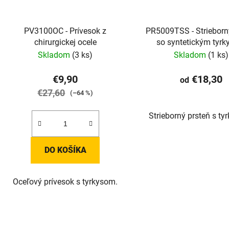
PV3100OC - Prívesok z
PR5009TSS - Strieborn
chirurgickej ocele
so syntetickým tyr
Skladom
(3 ks)
Skladom
(1 ks)
€9,90
€18,30
od
€27,60
(–64 %)
Strieborný prsteň s ty
DO KOŠÍKA
Oceľový prívesok s tyrkysom.