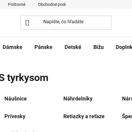
Poštovné
Obchodné podmienky
Ochrana osobných úd
Dámske
Pánske
Detské
Bižu
Dopln
S tyrkysom
Náušnice
Náhrdelníky
Nár
Prívesky
Retiazky a reťaze
Špe