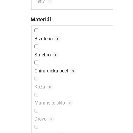
Perly
0
Materiál
Bižutéria
5
Striebro
1
Chirurgická oceľ
4
Koža
0
Muránske sklo
0
Drevo
0