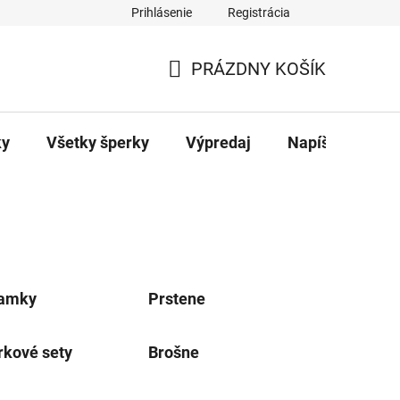
Prihlásenie
Registrácia
ajov
Kontakty
PRÁZDNY KOŠÍK
NÁKUPNÝ
KOŠÍK
ky
Všetky šperky
Výpredaj
Napíšte nám
amky
Prstene
rkové sety
Brošne