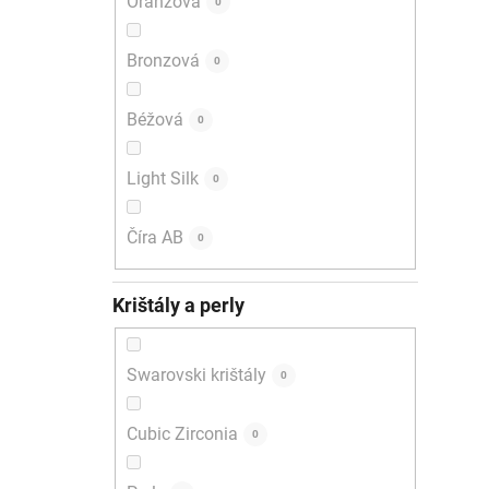
Oranžová
0
Bronzová
0
Béžová
0
Light Silk
0
Číra AB
0
Krištály a perly
Swarovski krištály
0
Cubic Zirconia
0