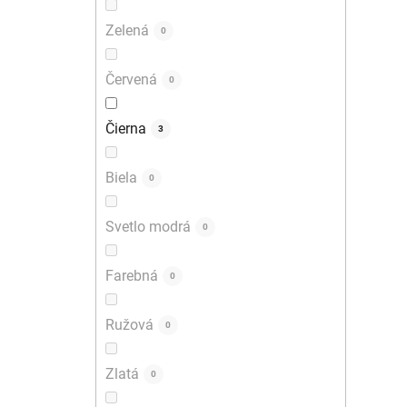
Zelená
0
Červená
0
Čierna
3
Biela
0
Svetlo modrá
0
Farebná
0
Ružová
0
Zlatá
0