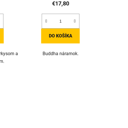
v
€17,80
DO KOŠÍKA
rkysom a
Buddha náramok.
m.