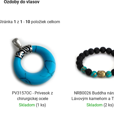
Ozdoby do vlasov
Stránka
1
z
1
-
10
položiek celkom
V
ý
p
s
p
r
o
d
PV3157OC - Prívesok z
NRB0026 Buddha nár
u
chirurgickej ocele
Lávovým kameňom a T
k
Skladom
(1 ks)
Skladom
(2 ks)
t