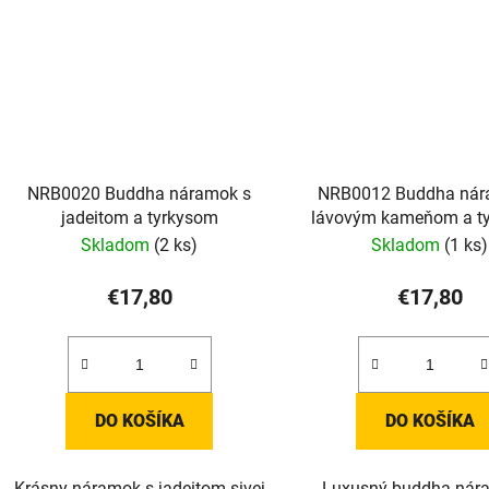
NRB0020 Buddha náramok s
NRB0012 Buddha nár
jadeitom a tyrkysom
lávovým kameňom a t
Skladom
(2 ks)
Skladom
(1 ks)
€17,80
€17,80
DO KOŠÍKA
DO KOŠÍKA
Krásny náramok s jadeitom sivej
Luxusný buddha nár