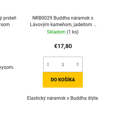
ý prsteň
NRB0029 Buddha náramok s
kysom
Lávovým kameňom, jadeitom a
tyrkysom
Skladom
(1 ks)
€17,80
rkysom.
DO KOŠÍKA
Elastický náramok v Buddha štýle.