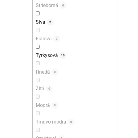
Strieborná
0
Sivá
2
Fialová
0
Tyrkysová
10
Hnedá
0
Žltá
0
Modrá
0
Tmavo modrá
0