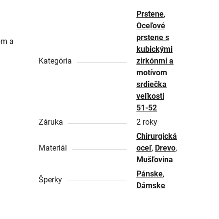
Prstene
,
Oceľové
prstene s
om a
kubickými
Kategória
zirkónmi a
motívom
srdiečka
veľkosti
51-52
Záruka
2 roky
Chirurgická
Materiál
oceľ
,
Drevo
,
Mušľovina
Pánske
,
Šperky
Dámske