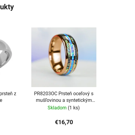
ukty
prsteň z
PR8203OC Prsteň oceľový s
le
mušľovinou a syntetickým
opálom
Skladom
(1 ks)
€16,70