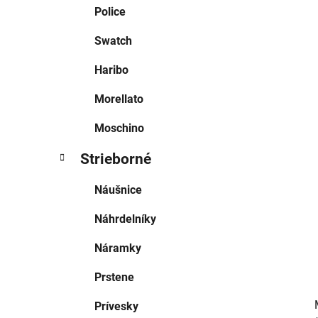
e
Police
l
Swatch
Haribo
Morellato
Moschino
Strieborné
Náušnice
Náhrdelníky
Náramky
Prstene
Prívesky