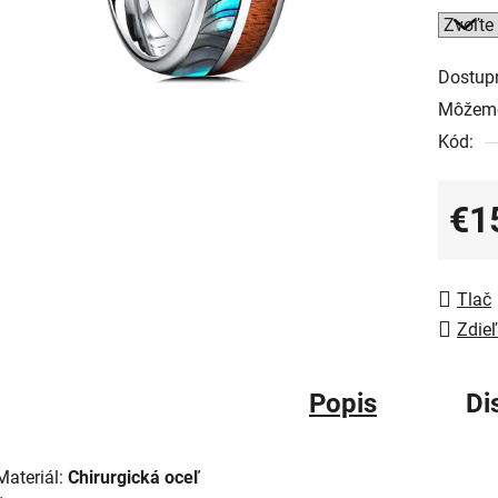
Dostup
Môžeme
Kód:
€1
Jedno
Tlač
Zdieľ
Popis
Di
Materiál:
Chirurgická oceľ