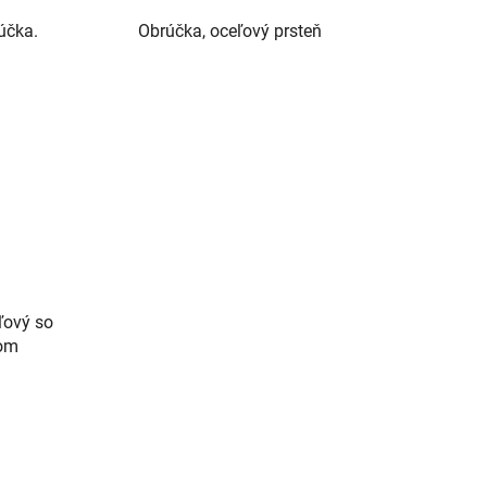
účka.
Obrúčka, oceľový prsteň
ľový so
lom