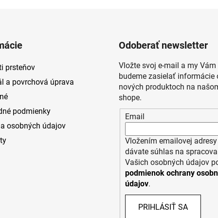
mácie
Odoberať newsletter
Vložte svoj e-mail a my Vám
i prsteňov
budeme zasielať informácie 
ál a povrchová úprava
nových produktoch na našom
né
shope.
dné podmienky
Email
a osobných údajov
ty
Vložením emailovej adresy
dávate súhlas na spracova
Vašich osobných údajov p
podmienok ochrany osob
údajov
.
PRIHLÁSIŤ SA