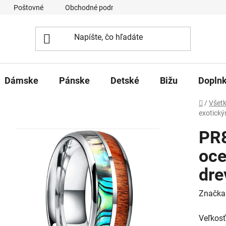
Poštovné
Obchodné podmienky
Ochrana osobných úd
Dámske
Pánske
Detské
Bižu
Dopln
Domov
/
Všetk
exotick
PR
oce
dre
Značka
Veľkosť