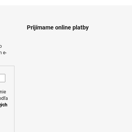
Prijímame online platby
o
 e-
nie
odľa
ných