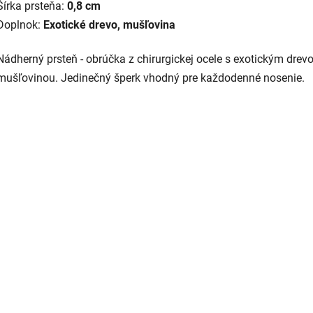
Šírka prsteňa:
0,8 cm
Doplnok:
Exotické drevo, mušľovina
Nádherný prsteň - obrúčka z chirurgickej ocele s exotickým drev
mušľovinou. Jedinečný šperk vhodný pre každodenné nosenie.