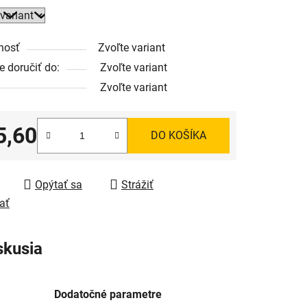
nosť
Zvoľte variant
 doručiť do:
Zvoľte variant
Zvoľte variant
5,60
DO KOŠÍKA
tková cena:
Opýtať sa
Strážiť
ať
skusia
Dodatočné parametre