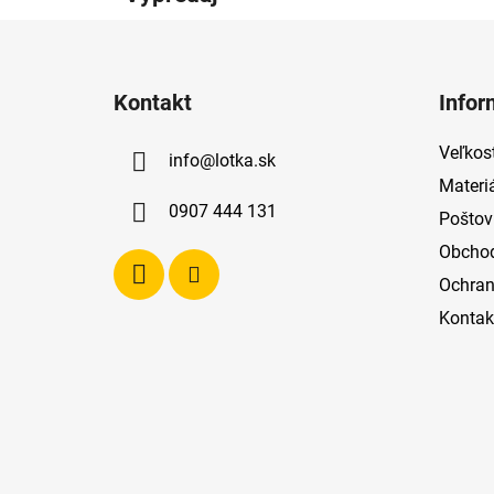
Z
á
Kontakt
Infor
p
ä
Veľkost
info
@
lotka.sk
t
Materi
i
0907 444 131
Poštov
e
Obcho
Ochran
Kontak