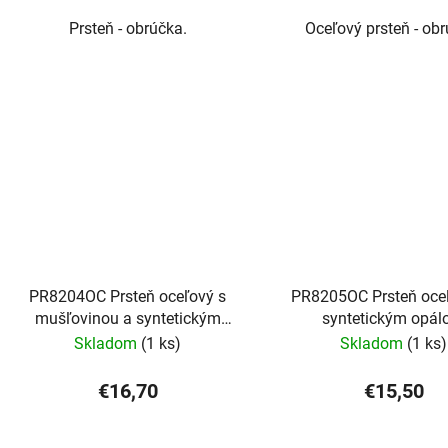
Prsteň - obrúčka.
Oceľový prsteň - obr
PR8204OC Prsteň oceľový s
PR8205OC Prsteň oce
mušľovinou a syntetickým
syntetickým opá
opálom
Skladom
(1 ks)
Skladom
(1 ks)
€16,70
€15,50