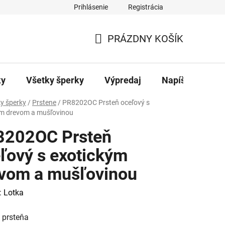
Prihlásenie
Registrácia
ajov
Kontakty
PRÁZDNY KOŠÍK
NÁKUPNÝ
KOŠÍK
ky
Všetky šperky
Výpredaj
Napíšte nám
y šperky
/
Prstene
/
PR8202OC Prsteň oceľový s
ým drevom a mušľovinou
8202OC Prsteň
ľový s exotickým
vom a mušľovinou
:
Lotka
 prsteňa