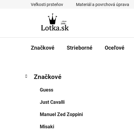
Prejsť
Veľkosti prsteňov
Materiál a povrchová úprava
na
obsah
Značkové
Strieborné
Oceľové
B
K
Preskočiť
Značkové
a
kategórie
o
t
č
Guess
e
n
g
Just Cavalli
ý
ó
p
r
Manuel Zed Zoppini
i
a
e
n
Misaki